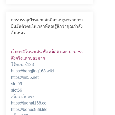
การบรรลุเป้าหมายมักมีสาเหตุมาจากการ
ยืนยันตัวตนในเวลาที่คุณรู้สึกว่าคุณกำลัง
ล้มเหลว
เว็บคาสิโนน่าเล่น ทั้ง
สล็อต
และ
บาคาร่า
ตึงจริงแตกบ่อยมาก
โจ๊กเกอร์123
https://hengjing168.wiki
https://jin55.net
slot99
slot66
สล็อตเว็บตรง
https://judhai168.co
https://bonus888.life