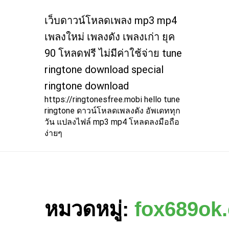
Skip
to
เว็บดาวน์โหลดเพลง mp3 mp4
content
เพลงใหม่ เพลงดัง เพลงเก่า ยุค
90 โหลดฟรี ไม่มีค่าใช้จ่าย tune
ringtone download special
ringtone download
https://ringtonesfree.mobi hello tune
ringtone ดาวน์โหลดเพลงดัง อัพเดททุก
วัน แปลงไฟล์ mp3 mp4 โหลดลงมือถือ
ง่ายๆ
หมวดหมู่:
fox689ok