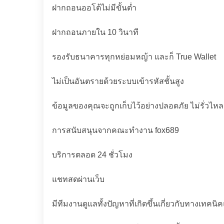
ฝากถอนออโต้ไม่มีขั้นต่ำ
ฝากถอนภายใน 10 วินาที
รองรับธนาคารทุกหย่อมหญ้า และก็ True Wallet
ไม่เป็นอันตรายด้วยระบบเข้ารหัสชั้นสูง
ข้อมูลของคุณจะถูกเก็บไว้อย่างปลอดภัย ไม่รั่วไห
การสนับสนุนจากคณะทำงาน fox689
บริการตลอด 24 ชั่วโมง
แชทสดผ่านเว็บ
มีทีมงานดูแลทั้งปัญหาที่เกิดขึ้นเกี่ยวกับทางเทคน