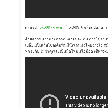
ผลสรุป:
fox689 เครดิตฟรี
fox689 ตัวเลือกป้อมอาจ
ด้วยความมากมายหลากหลายของเกม การใช้งานที่ง่า
เปลี่ยนเป็นเว็บไซต์เดิมพันที่นักเล่นทั่วไทยวางใจ สม
ทุกระดับ ไม่ว่าคุณจะเป็นมือใหม่หรือมืออาชีพ f