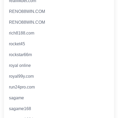
realflikbet.com
RENO88WIN.COM
RENO88WIN.COM
rich8188.com
rocket45
rockstar66m
royal online
royal99y.com
run24pro.com
sagame
sagame168