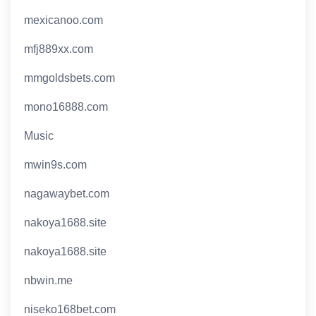
mexicanoo.com
mfj889xx.com
mmgoldsbets.com
mono16888.com
Music
mwin9s.com
nagawaybet.com
nakoya1688.site
nakoya1688.site
nbwin.me
niseko168bet.com