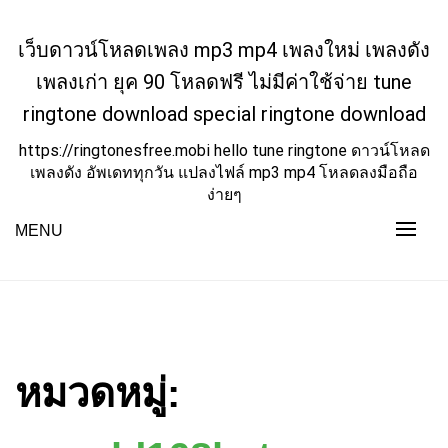
Skip
to
เว็บดาวน์โหลดเพลง mp3 mp4 เพลงใหม่ เพลงดัง
content
เพลงเก่า ยุค 90 โหลดฟรี ไม่มีค่าใช้จ่าย tune
ringtone download special ringtone download
https://ringtonesfree.mobi hello tune ringtone ดาวน์โหลด
เพลงดัง อัพเดททุกวัน แปลงไฟล์ mp3 mp4 โหลดลงมือถือ
ง่ายๆ
MENU
หมวดหมู่: