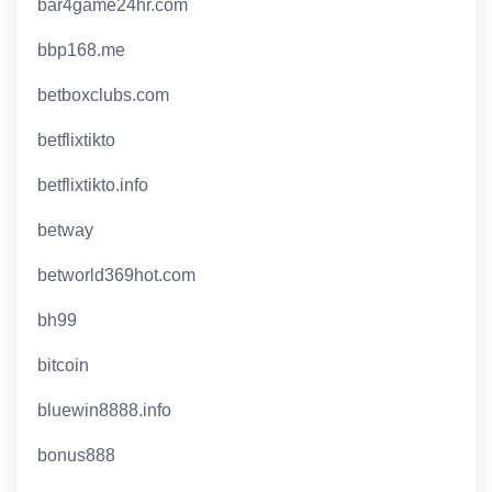
bar4game24hr.com
bbp168.me
betboxclubs.com
betflixtikto
betflixtikto.info
betway
betworld369hot.com
bh99
bitcoin
bluewin8888.info
bonus888