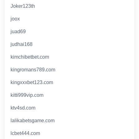
Joker123th
joox
juad69
judhai168
kimchibetbet.com
kingromans789.com
kingxxxbet123.com
kitti999vip.com
ktv4sd.com
lalikabetsgame.com
lcbet444.com