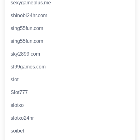
sexygameplus.me
shinobi24hr.com
sing55fun.com
sing55fun.com
sky2899.com
sl99games.com
slot
Slot777
slotxo
slotxo24hr
soibet