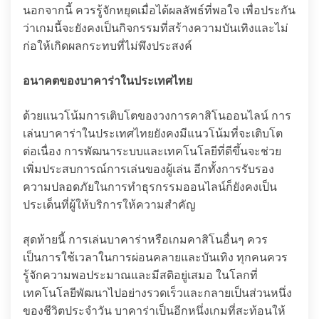
นอกจากนี้ ควรรู้จักหยุดเมื่อได้ผลลัพธ์ที่พอใจ เพื่อประกัน
ว่าเกมนี้จะยังคงเป็นกิจกรรมที่สร้างความบันเทิงและไม่
ก่อให้เกิดผลกระทบที่ไม่พึงประสงค์
อนาคตของบาคาร่าในประเทศไทย
ด้วยแนวโน้มการเติบโตของวงการคาสิโนออนไลน์ การ
เล่นบาคาร่าในประเทศไทยยังคงมีแนวโน้มที่จะเติบโต
ต่อเนื่อง การพัฒนาระบบและเทคโนโลยีที่ดีขึ้นจะช่วย
เพิ่มประสบการณ์การเล่นของผู้เล่น อีกทั้งการรับรอง
ความปลอดภัยในการทำธุรกรรมออนไลน์ก็ยังคงเป็น
ประเด็นที่ผู้ให้บริการให้ความสำคัญ
สุดท้ายนี้ การเล่นบาคาร่าหรือเกมคาสิโนอื่นๆ ควร
เป็นการใช้เวลาในการผ่อนคลายและบันเทิง ทุกคนควร
รู้จักความพอประมาณและมีสติอยู่เสมอ ในโลกที่
เทคโนโลยีพัฒนาไปอย่างรวดเร็วและกลายเป็นส่วนหนึ่ง
ของชีวิตประจำวัน บาคาร่าเป็นอีกหนึ่งเกมที่สะท้อนให้