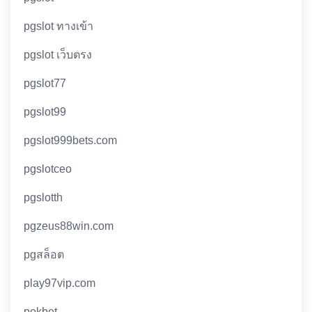
pgslot ทางเข้า
pgslot เว็บตรง
pgslot77
pgslot99
pgslot999bets.com
pgslotceo
pgslotth
pgzeus88win.com
pgสล็อต
play97vip.com
pokbet