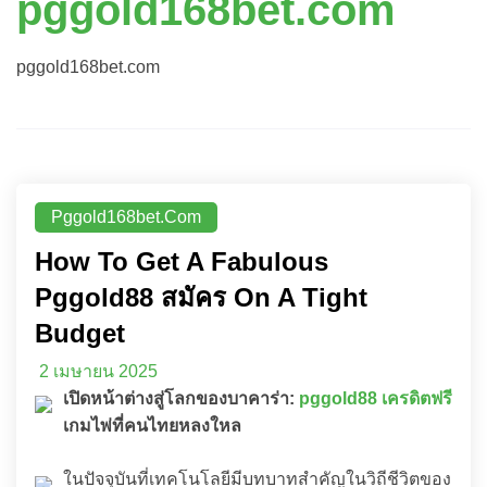
pggold168bet.com
pggold168bet.com
Pggold168bet.com
How To Get A Fabulous
Pggold88 สมัคร On A Tight
Budget
2 เมษายน 2025
เปิดหน้าต่างสู่โลกของบาคาร่า:
pggold88 เครดิตฟรี
เกมไพ่ที่คนไทยหลงใหล
ในปัจจุบันที่เทคโนโลยีมีบทบาทสำคัญในวิถีชีวิตของ