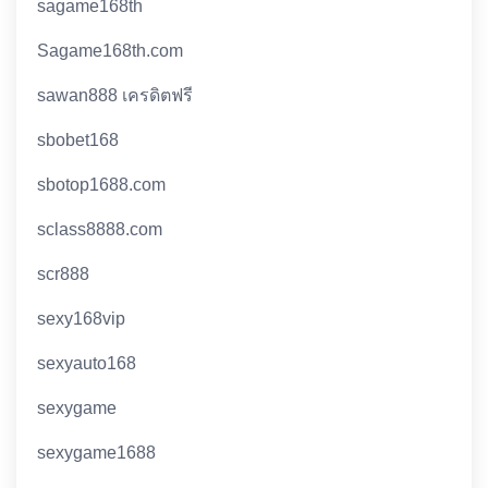
sagame168th
Sagame168th.com
sawan888 เครดิตฟรี
sbobet168
sbotop1688.com
sclass8888.com
scr888
sexy168vip
sexyauto168
sexygame
sexygame1688