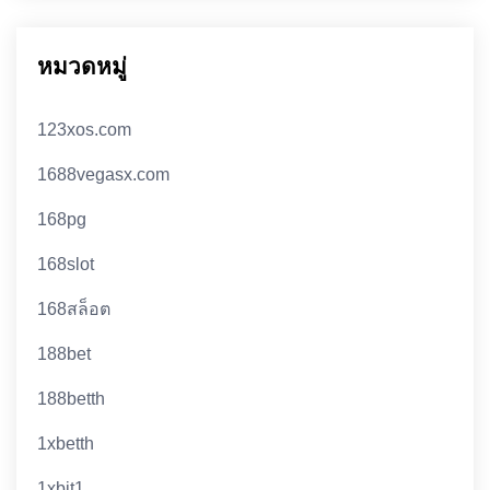
หมวดหมู่
123xos.com
1688vegasx.com
168pg
168slot
168สล็อต
188bet
188betth
1xbetth
1xbit1