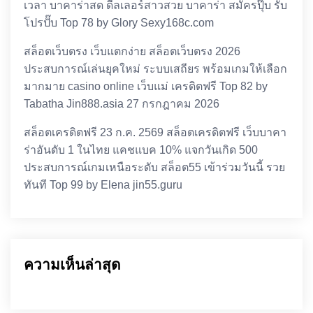
เวลา บาคาร่าสด ดีลเลอร์สาวสวย บาคาร่า สมัครปุ๊บ รับ
โปรปั๊บ Top 78 by Glory Sexy168c.com
สล็อตเว็บตรง เว็บแตกง่าย สล็อตเว็บตรง 2026
ประสบการณ์เล่นยุคใหม่ ระบบเสถียร พร้อมเกมให้เลือก
มากมาย casino online เว็บแม่ เครดิตฟรี Top 82 by
Tabatha Jin888.asia 27 กรกฎาคม 2026
สล็อตเครดิตฟรี 23 ก.ค. 2569 สล็อตเครดิตฟรี เว็บบาคา
ร่าอันดับ 1 ในไทย แคชแบค 10% แจกวันเกิด 500
ประสบการณ์เกมเหนือระดับ สล็อต55 เข้าร่วมวันนี้ รวย
ทันที Top 99 by Elena jin55.guru
ความเห็นล่าสุด