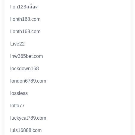
lion123สล็อต
lionth168.com
lionth168.com
Live22
lnw365bet.com
lockdown168
london6789.com
lossless
lotto77
luckycat789.com
luis16888.com