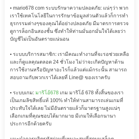
• mario678 com ระบบรักษาความปลอดภัย: แน่ๆว่า พวก
เราใช้เทคโนโลยีในการรักษาข้อมูลส่วนตัวแล้วก็การทำ
ธุรกรรมต่างๆของคุณได้อย่างปลอดภัย มีมาตรการตรวจ
ดูการล็อกอินสองชั้น ซึ่งทำให้ท่านมั่นอกมั่นใจได้เลยว่า
บัญชีไม่เป็นอันตรายแน่นอน
• ระบบบริการสมาชิก: เรามีคณะทำงานที่จะรอช่วยเหลือ
และก็ดูแลคุณตลอด 24 ชั่วโมง ไม่ว่าจะเกิดปัญหาด้าน
การใช้งานหรือปัญหาอะไรก็แล้วแต่แม้กระนั้น สามารถ
สอบถามกับพวกเราได้เลยที่ Line@ ของเราครับ
• ระบบเกม:
มาริโอ้678
เกม มาริโอ้ 678 ทั้งสิ้นของเรา
เป็นเกมลิขสิทธิ์แท้ 100% ทำให้ท่านสามารถเล่นเกมที่
ประทับใจได้เลย ไม่มีอันตรายแล้วก็มาตรฐานสูงแน่ๆ
เลือกเกมที่คุณชอบได้มากมาย มีเกมให้เลือกนานา
ประการอีกด้วยครับ
แนะนำการผลิตรหัสผ่านที่เหมาะสมที่สุดบนสล็อต