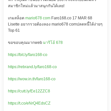
สมาชิกใหม่แล้วมาสนุกกันได้เลย!
เกมสล็อต
mario678 com
Faro168.co 17 MAR 68
Lisette อยากรวยต้องลอง mario678 comปลดหนี้ได้ง่ายๆ
Top 61
ขอขอบคุณมากweb
มาริโอ้ 678
https://bit.ly/faro168-co
https://rebrand.ly/faro168-co
https://wow.in.th/faro168-co
https://cutt.ly/Ee12ZZC8
https://t.co/eNrQ4EdsCZ