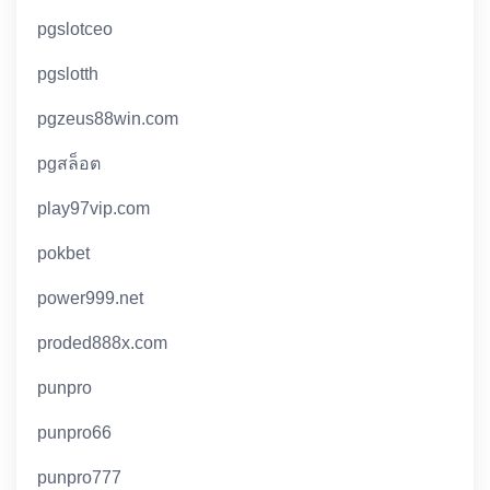
pgslotceo
pgslotth
pgzeus88win.com
pgสล็อต
play97vip.com
pokbet
power999.net
proded888x.com
punpro
punpro66
punpro777