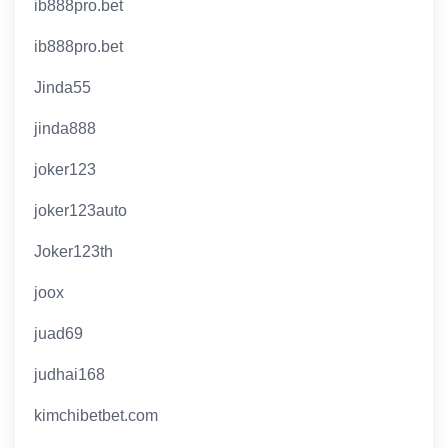
ib888pro.bet
ib888pro.bet
Jinda55
jinda888
joker123
joker123auto
Joker123th
joox
juad69
judhai168
kimchibetbet.com