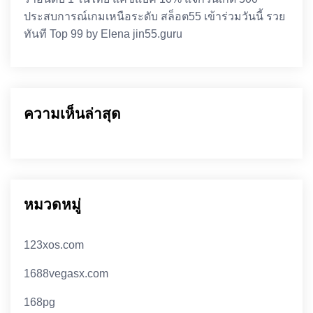
ประสบการณ์เกมเหนือระดับ สล็อต55 เข้าร่วมวันนี้ รวย
ทันที Top 99 by Elena jin55.guru
ความเห็นล่าสุด
หมวดหมู่
123xos.com
1688vegasx.com
168pg