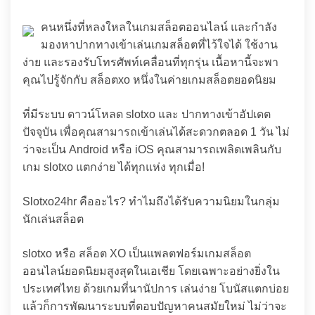
คนหนึ่งที่หลงใหลในเกมสล็อตออนไลน์ และกำลัง
มองหาปากทางเข้าเล่นเกมสล็อตที่ไว้ใจได้ ใช้งาน
ง่าย และรองรับโทรศัพท์เคลื่อนที่ทุกรุ่น เนื้อหานี้จะพา
คุณไปรู้จักกับ สล็อตxo หนึ่งในค่ายเกมสล็อตยอดนิยม
ที่มีระบบ ดาวน์โหลด slotxo และ ปากทางเข้าอัปเดต
ปัจจุบัน เพื่อคุณสามารถเข้าเล่นได้สะดวกตลอด 1 วัน ไม่
ว่าจะเป็น Android หรือ iOS คุณสามารถเพลิดเพลินกับ
เกม slotxo แตกง่าย ได้ทุกแห่ง ทุกเมื่อ!
Slotxo24hr คืออะไร? ทำไมถึงได้รับความนิยมในกลุ่ม
นักเล่นสล็อต
slotxo หรือ สล็อต XO เป็นแพลตฟอร์มเกมสล็อต
ออนไลน์ยอดนิยมสูงสุดในเอเชีย โดยเฉพาะอย่างยิ่งใน
ประเทศไทย ด้วยเกมที่นานัปการ เล่นง่าย โบนัสแตกบ่อย
แล้วก็การพัฒนาระบบที่ตอบปัญหาคนสมัยใหม่ ไม่ว่าจะ