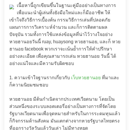
เนื้อหานี้ถูกเขียนขึ้นในฐานะคู่มืออย่างเป็นทางการ
เพื่อแนะนำผู้เล่นทั้งยังมือใหม่และก็มืออาชีพ ให้
เข้าใจถึงวิธีการเบื้องต้น กรรมวิธีการเล่นที่ปลอดภัย
แผนการการวิเคราะห์จำนวน และก็การติดตามผล
ปัจจุบัน รวมทั้งการใช้แหล่งข้อมูลที่น่าไว้วางใจอย่าง
หวยฮานอยวันนี้ ruay, huaysong หวยฮานอย, และก็ หวย
ฮานอย facebook พวกเราจะเน้นย้ำการให้คำปรึกษา
อย่างละเอียด เพื่อคุณสามารถเล่น หวยฮานอย วันนี้ ได้
อย่างแน่ใจและมีความรับผิดชอบ
1. ความเข้าใจฐานรากเกี่ยวกับ
เว็บหวยฮานอย
ที่มาและ
ก็ความนิยมชมชอบ
หวยฮานอย มีต้นกำเนิดจากประเทศเวียดนาม โดยเป็น
ส่วนหนึ่งของระบบลอตเตอรี่อย่างเป็นทางการที่จัดโดย
รัฐบาลเวียดนามเพื่อจุดหมายสำหรับในการระดมทุนแล้ว
ก็กิจกรรมด้านสังคม มันแตกต่างจากหวยรัฐบาลไทยตรง
ที่ออกรางวัลวันแล้ววันเล่า ไม่มีทางหยุด