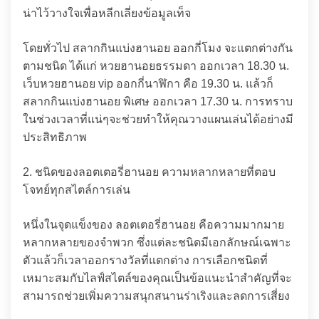
น่าไว้วางใจเพื่อหลีกเลี่ยงข้อมูลเท็จ
โดยทั่วไป สลากกินแบ่งฮานอย ออกกี่โมง จะแตกต่างกัน
ตามชนิด ได้แก่ หวยฮานอยธรรมดา ออกเวลา 18.30 น.
เว็บหวยฮานอย vip ออกกี่นาฬิกา คือ 19.30 น. แล้วก็
สลากกินแบ่งฮานอย พิเศษ ออกเวลา 17.30 น. การทราบ
ในช่วงเวลาที่แน่ๆจะช่วยทำให้คุณวางแผนเล่นได้อย่างมี
ประสิทธิภาพ
2. ชนิดของลอตเตอรี่ฮานอย ความหลากหลายที่ตอบ
โจทย์ทุกสไตล์การเล่น
หนึ่งในจุดแข็งของ ลอตเตอรี่ฮานอย คือความมากมาย
หลากหลายของจำพวก ซึ่งแต่ละชนิดมีเอกลักษณ์เฉพาะ
ตัวแล้วก็เวลาออกรางวัลที่แตกต่าง การเลือกชนิดที่
เหมาะสมกับไลฟ์สไตล์ของคุณเป็นข้อแนะนำสำคัญที่จะ
สามารถช่วยเพิ่มความสนุกสนานร่าเริงและลดการเสี่ยง