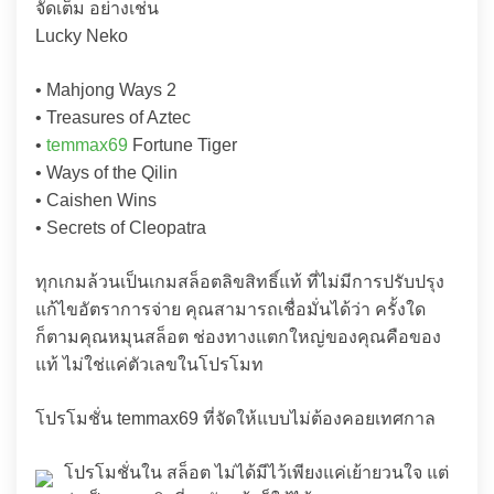
จัดเต็ม อย่างเช่น
Lucky Neko
• Mahjong Ways 2
• Treasures of Aztec
•
temmax69
Fortune Tiger
• Ways of the Qilin
• Caishen Wins
• Secrets of Cleopatra
ทุกเกมล้วนเป็นเกมสล็อตลิขสิทธิ์แท้ ที่ไม่มีการปรับปรุง
แก้ไขอัตราการจ่าย คุณสามารถเชื่อมั่นได้ว่า ครั้งใด
ก็ตามคุณหมุนสล็อต ช่องทางแตกใหญ่ของคุณคือของ
แท้ ไม่ใช่แค่ตัวเลขในโปรโมท
โปรโมชั่น temmax69 ที่จัดให้แบบไม่ต้องคอยเทศกาล
โปรโมชั่นใน สล็อต ไม่ได้มีไว้เพียงแค่เย้ายวนใจ แต่