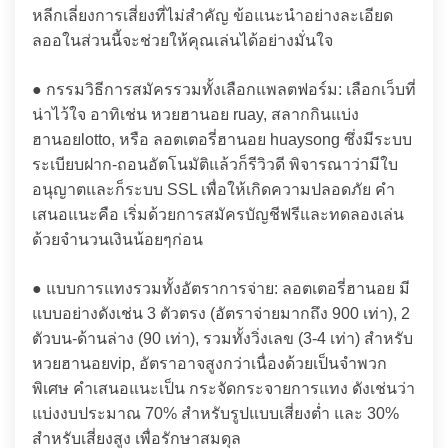
หลีกเลี่ยงการเสี่ยงที่ไม่สำคัญ ข้อแนะนำอย่างละเอียด
ลออในส่วนนี้จะช่วยให้คุณเล่นได้อย่างมั่นใจ
● กรรมวิธีการสมัครรวมทั้งเลือกแพลตฟอร์ม: เลือกเว็บที่
น่าไว้ใจ อาทิเช่น หวยฮานอย ruay, สลากกินแบ่ง
ฮานอยlotto, หรือ ลอตเตอรี่ฮานอย huaysong ซึ่งมีระบบ
ระเบียบฝาก-ถอนอัตโนมัติแล้วก็รีวิวดี พิจารณาว่ามีใบ
อนุญาตและก็ระบบ SSL เพื่อให้เกิดความปลอดภัย คำ
เสนอแนะคือ เริ่มด้วยการสมัครบัญชีฟรีและทดลองเล่น
ด้วยจำนวนเงินน้อยๆก่อน
● แบบการแทงรวมทั้งอัตราการจ่าย: ลอตเตอรี่ฮานอย มี
แบบอย่างดังเช่น 3 ตัวตรง (อัตราจ่ายมากถึง 900 เท่า), 2
ตัวบน-ด้านล่าง (90 เท่า), รวมทั้งวิ่งเลข (3-4 เท่า) สำหรับ
หวยฮานอยvip, อัตราอาจสูงกว่าเนื่องด้วยเป็นจำพวก
พิเศษ คำเสนอแนะเป็น กระจัดกระจายการแทง ดังเช่นว่า
แบ่งงบประมาณ 70% สำหรับรูปแบบเสี่ยงต่ำ และ 30%
สำหรับเสี่ยงสูง เพื่อรักษาสมดุล