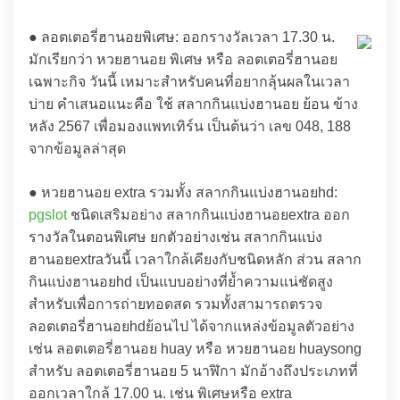
● ลอตเตอรี่ฮานอยพิเศษ: ออกรางวัลเวลา 17.30 น.
มักเรียกว่า หวยฮานอย พิเศษ หรือ ลอตเตอรี่ฮานอย
เฉพาะกิจ วันนี้ เหมาะสำหรับคนที่อยากลุ้นผลในเวลา
บ่าย คำเสนอแนะคือ ใช้ สลากกินแบ่งฮานอย ย้อน ข้าง
หลัง 2567 เพื่อมองแพทเทิร์น เป็นต้นว่า เลข 048, 188
จากข้อมูลล่าสุด
● หวยฮานอย extra รวมทั้ง สลากกินแบ่งฮานอยhd:
pgslot
ชนิดเสริมอย่าง สลากกินแบ่งฮานอยextra ออก
รางวัลในตอนพิเศษ ยกตัวอย่างเช่น สลากกินแบ่ง
ฮานอยextraวันนี้ เวลาใกล้เคียงกับชนิดหลัก ส่วน สลาก
กินแบ่งฮานอยhd เป็นแบบอย่างที่ย้ำความแน่ชัดสูง
สำหรับเพื่อการถ่ายทอดสด รวมทั้งสามารถตรวจ
ลอตเตอรี่ฮานอยhdย้อนไป ได้จากแหล่งข้อมูลตัวอย่าง
เช่น ลอตเตอรี่ฮานอย huay หรือ หวยฮานอย huaysong
สำหรับ ลอตเตอรี่ฮานอย 5 นาฬิกา มักอ้างถึงประเภทที่
ออกเวลาใกล้ 17.00 น. เช่น พิเศษหรือ extra