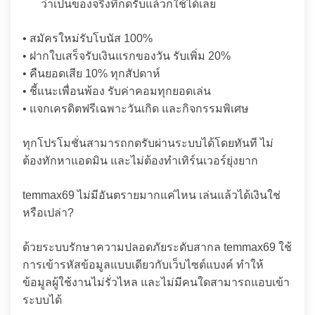
ว่าเป็นของจริงที่กดรับแล้วก็ใช้ได้เลย
• สมัครใหม่รับโบนัส 100%
• ฝากใบเสร็จรับเงินแรกของวัน รับเพิ่ม 20%
• คืนยอดเสีย 10% ทุกสัปดาห์
• ชี้แนะเพื่อนพ้อง รับค่าคอมทุกยอดเล่น
• แจกเครดิตฟรีเฉพาะวันเกิด และกิจกรรมพิเศษ
ทุกโปรโมชั่นสามารถกดรับผ่านระบบได้โดยทันที ไม่
ต้องทักหาแอดมิน และไม่ต้องทำเทิร์นเวอร์ยุ่งยาก
temmax69 ไม่มีอันตรายมากแค่ไหน เล่นแล้วได้เงินใช่
หรือเปล่า?
ด้วยระบบรักษาความปลอดภัยระดับสากล temmax69 ใช้
การเข้ารหัสข้อมูลแบบเดียวกับเว็บไซต์แบงค์ ทำให้
ข้อมูลผู้ใช้งานไม่รั่วไหล และไม่มีคนใดสามารถแอบเข้า
ระบบได้