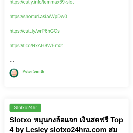
https://cutly.info/temmax69-slot
https://shorturl.asia/WpDw0
https://cutt.ly/wrP6hGOs
https://t.co/NxAH8WEm0t
…
Peter Smith
Slotxo24hr
Slotxo หมุนกงล้อแจก เงินสดฟรี Top
4 by Lesley slotxo24hra.com สม