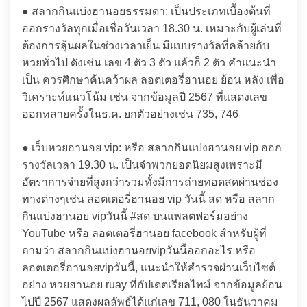
● สลากกินแบ่งฮานอยธรรมดา: เป็นประเภทเบื้องต้นที่
ออกรางวัลทุกเมื่อเชื่อวันเวลา 18.30 น. เหมาะกับผู้เล่นที่
ต้องการลุ้นผลในช่วงเวลาเย็น มีแบบรางวัลที่คล้ายกับ
หวยทั่วไป ดังเช่น เลข 4 ตัว 3 ตัว แล้วก็ 2 ตัว คำแนะนำ
เป็น ควรศึกษาค้นคว้าผล ลอตเตอรี่ฮานอย ย้อน หลัง เพื่อ
วิเคราะห์แนวโน้ม เช่น จากข้อมูลปี 2567 ที่แสดงเลข
ออกหลายครั้งในธ.ค. ยกตัวอย่างเช่น 735, 746
● เว็บหวยฮานอย vip: หรือ สลากกินแบ่งฮานอย vip ออก
รางวัลเวลา 19.30 น. เป็นจำพวกยอดนิยมสูงเพราะมี
อัตราการจ่ายที่สูงกว่ารวมทั้งมีการถ่ายทอดสดผ่านช่อง
ทางต่างๆเช่น ลอตเตอรี่ฮานอย vip วันนี้ สด หรือ สลาก
กินแบ่งฮานอย vipวันนี้ #สด บนแพลตฟอร์มอย่าง
YouTube หรือ ลอตเตอรี่ฮานอย facebook สำหรับผู้ที่
ถามว่า สลากกินแบ่งฮานอยvipวันนี้ออกอะไร หรือ
ลอตเตอรี่ฮานอยvipวันนี้, แนะนำให้สำรวจผ่านเว็บไซต์
อย่าง หวยฮานอย ruay ที่อัปเดตเรียลไทม์ จากข้อมูลย้อน
ไปปี 2567 แสดงผลลัพธ์ได้แก่เลข 711, 080 ในธันวาคม