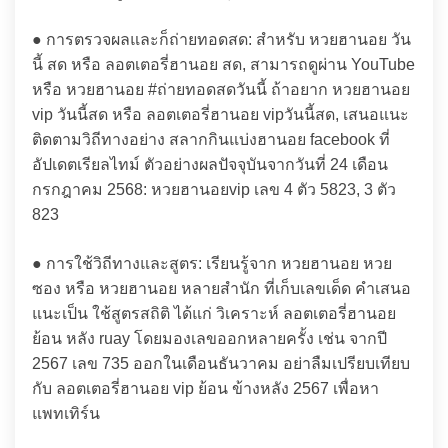
● การตรวจผลและก็ถ่ายทอดสด: สำหรับ หวยฮานอย วัน
นี้ สด หรือ ลอตเตอรี่ฮานอย สด, สามารถดูผ่าน YouTube
หรือ หวยฮานอย #ถ่ายทอดสดวันนี้ ถ้าอยาก หวยฮานอย
vip วันนี้สด หรือ ลอตเตอรี่ฮานอย vipวันนี้สด, เสนอแนะ
ติดตามวิถีทางอย่าง สลากกินแบ่งฮานอย facebook ที่
อัปเดตเรียลไทม์ ตัวอย่างผลปัจจุบันจากวันที่ 24 เดือน
กรกฎาคม 2568: หวยฮานอยvip เลข 4 ตัว 5823, 3 ตัว
823
● การใช้วิถีทางและสูตร: เรียนรู้จาก หวยฮานอย หวย
ซอง หรือ หวยฮานอย หลายสํานัก ที่เก็บเลขเด็ด คำเสนอ
แนะเป็น ใช้สูตรสถิติ ได้แก่ วิเคราะห์ ลอตเตอรี่ฮานอย
ย้อน หลัง ruay โดยมองเลขออกหลายครั้ง เช่น จากปี
2567 เลข 735 ออกในเดือนธันวาคม อย่าลืมเปรียบเทียบ
กับ ลอตเตอรี่ฮานอย vip ย้อน ข้างหลัง 2567 เพื่อหา
แพทเทิร์น