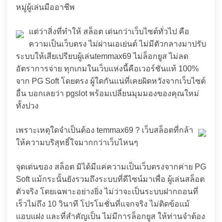
หมู่ผู้เล่นมืออาชีพ
แต่ว่าสิ่งที่ทำให้ สล็อต เด่นกว่าเว็บไซต์ทั่วไป คือ
ความเป็นเว็บตรง ไม่ผ่านเอเย่นต์ ไม่มีตัวกลางมาปรับ
ระบบให้เสียเปรียบผู้เล่นtemmax69 ไม่ล็อกยูส ไม่ลด
อัตราการจ่าย ทุกเกมในเว็บแห่งนี้คือเวอร์ชันแท้ 100%
จาก PG Soft โดยตรง ผู้ใดกันแน่ที่เคยผิดหวังจากเว็บไซต์
อื่น บอกเลยว่า pgslot พร้อมเปลี่ยนมุมมองของคุณใหม่
ทั้งปวง
เพราะเหตุใดจำเป็นต้อง temmax69 ? เว็บสล็อตที่กล้า
ให้ความบริสุทธิ์ใจมากกว่าเว็บไหนๆ
จุดเด่นของ สล็อต มิได้มีแค่ความเป็นเว็บตรงจากค่าย PG
Soft แม้กระนั้นยังรวมถึงระบบที่ดีไซน์มาเพื่อ ผู้เล่นสล็อต
ตัวจริง โดยเฉพาะอย่างยิ่ง ไม่ว่าจะเป็นระบบฝากถอนที่
เร็วไม่ถึง 10 วินาที โปรโมชั่นที่แจกจริง ไม่ติดข้อแม้
แอบแฝง และที่สำคัญเป็น ไม่มีการล็อกยูส ให้ท่านจำต้อง