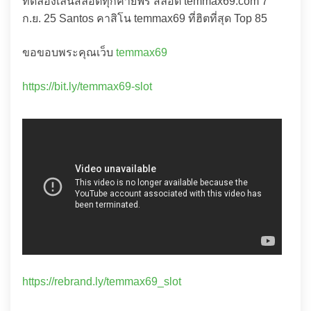
ทดลองเล่นสล็อตทุกค่ายฟรี สล็อต temmax69.com 7
ก.ย. 25 Santos คาสิโน temmax69 ที่ฮิตที่สุด Top 85
ขอขอบพระคุณเว็บ
temmax69
https://bit.ly/temmax69-slot
https://rebrand.ly/temmax69_slot