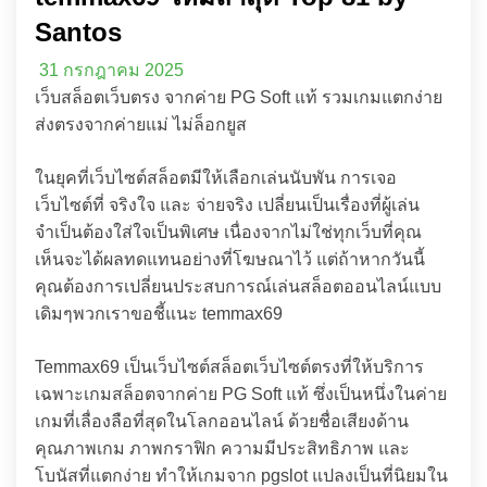
Santos
31 กรกฎาคม 2025
เว็บสล็อตเว็บตรง จากค่าย PG Soft แท้ รวมเกมแตกง่าย
ส่งตรงจากค่ายแม่ ไม่ล็อกยูส
ในยุคที่เว็บไซต์สล็อตมีให้เลือกเล่นนับพัน การเจอ
เว็บไซต์ที่ จริงใจ และ จ่ายจริง เปลี่ยนเป็นเรื่องที่ผู้เล่น
จำเป็นต้องใส่ใจเป็นพิเศษ เนื่องจากไม่ใช่ทุกเว็บที่คุณ
เห็นจะได้ผลทดแทนอย่างที่โฆษณาไว้ แต่ถ้าหากวันนี้
คุณต้องการเปลี่ยนประสบการณ์เล่นสล็อตออนไลน์แบบ
เดิมๆพวกเราขอชี้แนะ temmax69
Temmax69 เป็นเว็บไซต์สล็อตเว็บไซต์ตรงที่ให้บริการ
เฉพาะเกมสล็อตจากค่าย PG Soft แท้ ซึ่งเป็นหนึ่งในค่าย
เกมที่เลื่องลือที่สุดในโลกออนไลน์ ด้วยชื่อเสียงด้าน
คุณภาพเกม ภาพกราฟิก ความมีประสิทธิภาพ และ
โบนัสที่แตกง่าย ทำให้เกมจาก pgslot แปลงเป็นที่นิยมใน