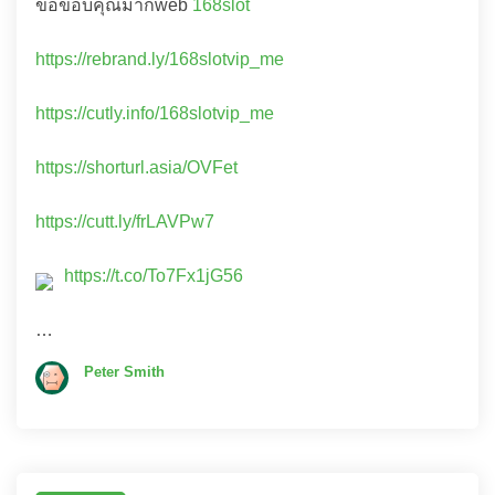
ขอขอบคุณมากweb
168slot
https://rebrand.ly/168slotvip_me
https://cutly.info/168slotvip_me
https://shorturl.asia/OVFet
https://cutt.ly/frLAVPw7
https://t.co/To7Fx1jG56
…
Peter Smith