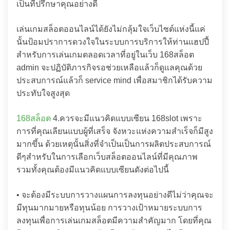
เป็นที่ปรึกษาคุณอย่างดี
เล่นเกมสล็อตออนไลน์ได้ยังไม่กลุ้มใจเว็บไซต์แห่งนี้แค่
นั้นป้อมปราการดวงใจในระบบการบริการให้ท่านแฮปปี้
สำหรับการเล่นเกมตลอดเวลาที่อยู่ในเว็บ 168สล็อต
admin จะปฏิบัติภารกิจรอช่วยเหลือแล้วก็ดูแลคุณด้วย
ประสบการณ์แล้วก็ service mind เพื่อสมาชิกได้รับความ
ประทับใจสูงสุด
168สล็อต
4.ควรจะมีแนวคิดแบบเซียน 168slot เพราะ
การที่คุณเลียนแบบผู้ที่เสร็จ จังหวะแห่งความสำเร็จก็มีสูง
มากขึ้น ด้วยเหตุนั้นสิ่งที่จำเป็นเป็นการผลิตประสบการณ์
ดีๆสำหรับในการเลือกเว็บสล็อตออนไลน์ที่มีคุณภาพ
รวมทั้งคุณต้องมีแนวคิดแบบเซียนดังต่อไปนี้
• จะต้องมีระบบการวางแผนการลงทุนอย่างดีไม่ว่าคุณจะ
มีทุนมากมายหรือทุนน้อย การวางเป้าหมายระบบการ
ลงทุนเพื่อการเล่นเกมสล็อตมีความสำคัญมาก โดยที่คุณ