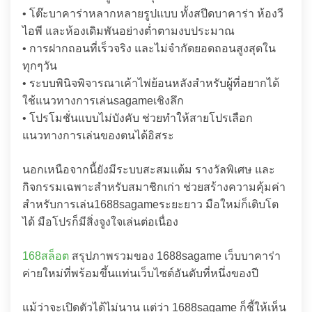
• โต๊ะบาคาร่าหลากหลายรูปแบบ ทั้งสปีดบาคาร่า ห้องวี
ไอพี และห้องเดิมพันอย่างต่ำตามงบประมาณ
• การฝากถอนที่เร็วจริง และไม่จำกัดยอดถอนสูงสุดใน
ทุกๆวัน
• ระบบพินิจพิจารณาเค้าไพ่ย้อนหลังสำหรับผู้ที่อยากได้
ใช้แนวทางการเล่นsagameเชิงลึก
• โปรโมชั่นแบบไม่บังคับ ช่วยทำให้สายโปรเลือก
แนวทางการเล่นของตนได้อิสระ
นอกเหนือจากนี้ยังมีระบบสะสมแต้ม รางวัลพิเศษ และ
กิจกรรมเฉพาะสำหรับสมาชิกเก่า ช่วยสร้างความคุ้มค่า
สำหรับการเล่น1688sagameระยะยาว มือใหม่ก็เติบโต
ได้ มือโปรก็มีสิ่งจูงใจเล่นต่อเนื่อง
168สล็อต
สรุปภาพรวมของ 1688sagame เว็บบาคาร่า
ค่ายใหม่ที่พร้อมขึ้นแท่นเว็บไซต์อันดับที่หนึ่งของปี
แม้ว่าจะเปิดตัวได้ไม่นาน แต่ว่า 1688sagame ก็ชี้ให้เห็น