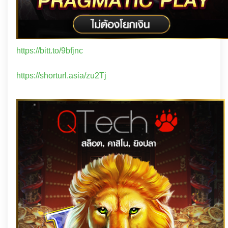
https://bitt.to/9bfjnc
https://shorturl.asia/zu2Tj