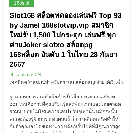
168slot
Slot168 สล็อตทดลองเล่นฟรี Top 93
by Jamel 168slotvip.vip สมาชิก
ใหม่รับ 1,500 ไม่กระตุก เล่นฟรี ทุก
ค่ายJoker slotxo สล็อตpg
168สล็อต อันดับ 1 ในไทย 28 กันยา
2567
4 ตุลาคม 2024
เทคนิคคว้าแชมป์สำหรับการเล่นสล็อตสนุกง่ายได้เงินฉ่ำ
รูปแบบของความสำเร็จสำหรับเพื่อการเล่นเกมสล็อต
ออนไลน์คือการที่คุณเรียนรู้และพัฒนาตนเองโดยตลอด
รวมทั้งบ่อย ไม่ใช่แค่การเล่นไปวันๆเท่านั้น แม้กระนั้น
คุณจะต้องรู้จักการวางแผนแล้วก็การผลิตเทคนิคดีๆให้
กับตัวคุณเองโดยเฉพาะการเลือกเว็บไซต์ที่มีคุณภาพสูง