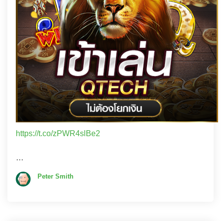
https://t.co/zPWR4slBe2
…
Peter Smith