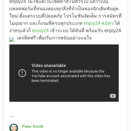
enjoy24 ไม่ใช่แค่เว็บไซต์คาสิโนทั่วๆไป แต่ว่าเป็น
แพลตฟอร์มที่สนองตอบทุกสิ่งที่จำเป็นของนักเดิมพันยุค
ใหม่ ตั้งแต่ระบบที่ปลอดภัย โปรโมชั่นจัดเต็ม การสมัครที่
ไม่ยุ่งยาก และก็เกมที่ครบทุกประเภท
enjoy24 สมัคร
ได้
ง่ายๆแล้วก็
enjoy24
เข้าระบบ ได้ทันที พร้อมรับ enjoy24
เครดิตฟรี เพื่อเริ่มการพนันอย่างแน่ใจ
…
Peter Smith