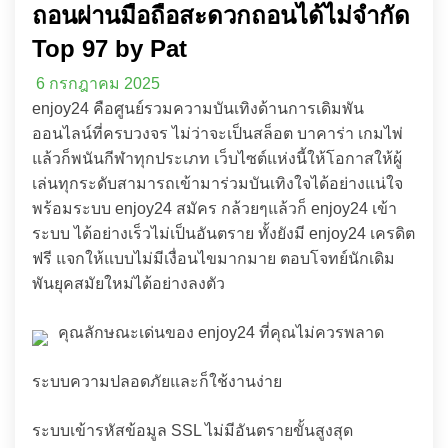
ถอนผ่านมือถือสะดวกถอนได้ไม่จำกัด
Top 97 by Pat
6 กรกฎาคม 2025
enjoy24 คือศูนย์รวมความบันเทิงด้านการเดิมพัน
ออนไลน์ที่ครบวงจร ไม่ว่าจะเป็นสล็อต บาคาร่า เกมไพ่
แล้วก็พนันกีฬาทุกประเภท เว็บไซต์แห่งนี้ให้โอกาสให้ผู้
เล่นทุกระดับสามารถเข้ามาร่วมบันเทิงใจได้อย่างแน่ใจ
พร้อมระบบ enjoy24 สมัคร กล้วยๆแล้วก็ enjoy24 เข้า
ระบบ ได้อย่างเร็วไม่เป็นอันตราย ทั้งยังมี enjoy24 เครดิต
ฟรี แจกให้แบบไม่มีเงื่อนไขมากมาย ตอบโจทย์นักเดิม
พันยุคสมัยใหม่ได้อย่างลงตัว
คุณลักษณะเด่นของ enjoy24 ที่คุณไม่ควรพลาด
ระบบความปลอดภัยและก็ใช้งานง่าย
ระบบเข้ารหัสข้อมูล SSL ไม่มีอันตรายขั้นสูงสุด