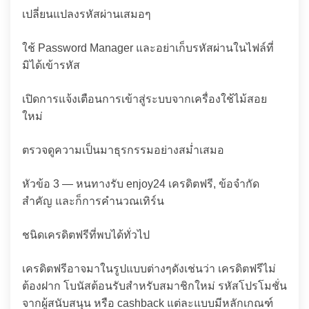
เปลี่ยนแปลงรหัสผ่านเสมอๆ
ใช้ Password Manager และอย่าเก็บรหัสผ่านในไฟล์ที่
มิได้เข้ารหัส
เปิดการแจ้งเตือนการเข้าสู่ระบบจากเครื่องใช้ไม้สอย
ใหม่
ตรวจดูความเป็นมาธุรกรรมอย่างสม่ำเสมอ
หัวข้อ 3 — หนทางรับ enjoy24 เครดิตฟรี, ข้อจำกัด
สำคัญ และก็การคำนวณเทิร์น
ชนิดเครดิตฟรีที่พบได้ทั่วไป
เครดิตฟรีอาจมาในรูปแบบต่างๆดังเช่นว่า เครดิตฟรีไม่
ต้องฝาก โบนัสต้อนรับสำหรับสมาชิกใหม่ รหัสโปรโมชั่น
จากผู้สนับสนุน หรือ cashback แต่ละแบบมีหลักเกณฑ์