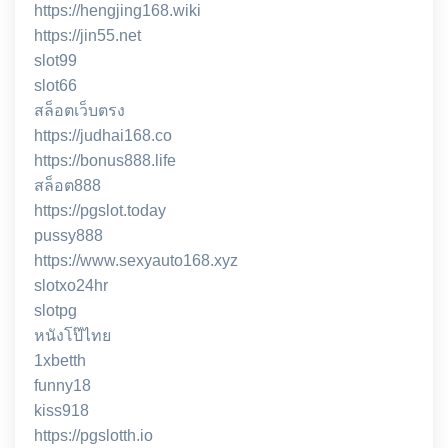
https://hengjing168.wiki
https://jin55.net
slot99
slot66
สล็อตเว็บตรง
https://judhai168.co
https://bonus888.life
สล็อต888
https://pgslot.today
pussy888
https://www.sexyauto168.xyz
slotxo24hr
slotpg
หนังโป๊ไทย
1xbetth
funny18
kiss918
https://pgslotth.io