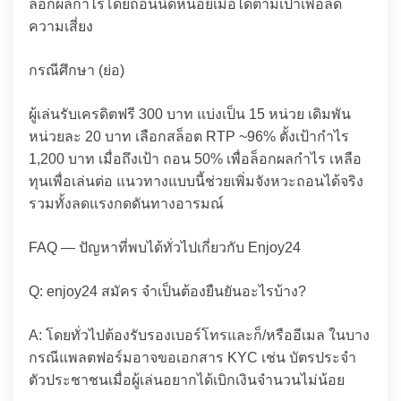
ล็อกผลกำไรโดยถอนนิดหน่อยเมื่อได้ตามเป้าเพื่อลด
ความเสี่ยง
กรณีศึกษา (ย่อ)
ผู้เล่นรับเครดิตฟรี 300 บาท แบ่งเป็น 15 หน่วย เดิมพัน
หน่วยละ 20 บาท เลือกสล็อต RTP ~96% ตั้งเป้ากำไร
1,200 บาท เมื่อถึงเป้า ถอน 50% เพื่อล็อกผลกำไร เหลือ
ทุนเพื่อเล่นต่อ แนวทางแบบนี้ช่วยเพิ่มจังหวะถอนได้จริง
รวมทั้งลดแรงกดดันทางอารมณ์
FAQ — ปัญหาที่พบได้ทั่วไปเกี่ยวกับ Enjoy24
Q: enjoy24 สมัคร จำเป็นต้องยืนยันอะไรบ้าง?
A: โดยทั่วไปต้องรับรองเบอร์โทรและก็/หรืออีเมล ในบาง
กรณีแพลตฟอร์มอาจขอเอกสาร KYC เช่น บัตรประจำ
ตัวประชาชนเมื่อผู้เล่นอยากได้เบิกเงินจำนวนไม่น้อย