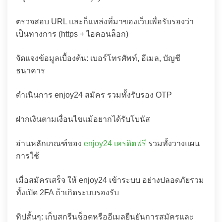
ตรวจสอบ URL และก็แหล่งที่มาของเว็บเพื่อรับรองว่า
เป็นทางการ (https + ไอคอนล็อก)
จัดแจงข้อมูลเบื้องต้น: เบอร์โทรศัพท์, อีเมล, บัญชี
ธนาคาร
ดำเนินการ enjoy24 สมัคร รวมทั้งรับรอง OTP
ฝากเงินตามเงื่อนไขแม้อยากได้รับโบนัส
อ่านหลักเกณฑ์ของ
enjoy24 เครดิตฟรี
รวมทั้งวางแผน
การใช้
เมื่อสมัครเสร็จ ให้ enjoy24 เข้าระบบ อย่างปลอดภัยรวม
ทั้งเปิด 2FA ถ้าเกิดระบบรองรับ
ทิปสั้นๆ: เก็บสกรีนช็อตหรืออีเมลยืนยันการสมัครและ