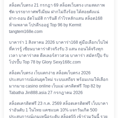
สล็อตเว็บตรง 21 กรกฎา 69 สล็อตเว็บตรง เกมสดภาพ
ชัด บรรยากาศพรีเมียม ฝากไม่ถึงร้อย ได้สอยตังแน่
ฝาก-ถอน อัตโนมัติ การันตี กำไรหลักแสน สล็อต168
ห้ามพลาด โปรดีรออยู่ Top 96 by Kermit
tangtem168e.com
บาคาร่า 1 สิงหาคม 2026 บาคาร่า168 คู่มือเลือกเว็บไพ่
ที่ควรรู้ เซียนบาคาร่าตัวจริงรับ 3 แสน ถอนได้จริงทุก
เวลา บาคาร่าสด ดีลเลอร์สาวสวย บาคาร่า สมัครปุ๊บ รับ
โปรปั๊บ Top 78 by Glory Sexy168c.com
สล็อตเว็บตรง เว็บแตกง่าย สล็อตเว็บตรง 2026
ประสบการณ์เล่นยุคใหม่ ระบบเสถียร พร้อมเกมให้เลือก
มากมาย casino online เว็บแม่ เครดิตฟรี Top 82 by
Tabatha Jin888.asia 27 กรกฎาคม 2026
สล็อตเครดิตฟรี 23 ก.ค. 2569 สล็อตเครดิตฟรี เว็บบาคา
ร่าอันดับ 1 ในไทย แคชแบค 10% แจกวันเกิด 500
ประสบการณ์เกมเหนือระดับ สล็อต55 เข้าร่วมวันนี้ รวย