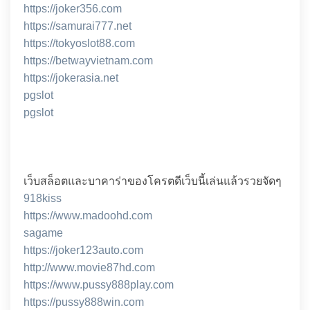
https://joker356.com
https://samurai777.net
https://tokyoslot88.com
https://betwayvietnam.com
https://jokerasia.net
pgslot
pgslot
เว็บสล็อตและบาคาร่าของโครตดีเว็บนี้เล่นแล้วรวยจัดๆ
918kiss
https://www.madoohd.com
sagame
https://joker123auto.com
http://www.movie87hd.com
https://www.pussy888play.com
https://pussy888win.com