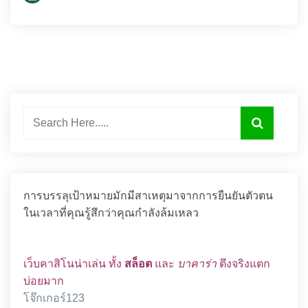
การบรรลุเป้าหมายมักมีสาเหตุมาจากการยืนยันตัวตน
ในเวลาที่คุณรู้สึกว่าคุณกำลังล้มเหลว
เว็บคาสิโนน่าเล่น ทั้ง
สล็อต
และ
บาคาร่า
ตึงจริงแตก
บ่อยมาก
โจ๊กเกอร์123