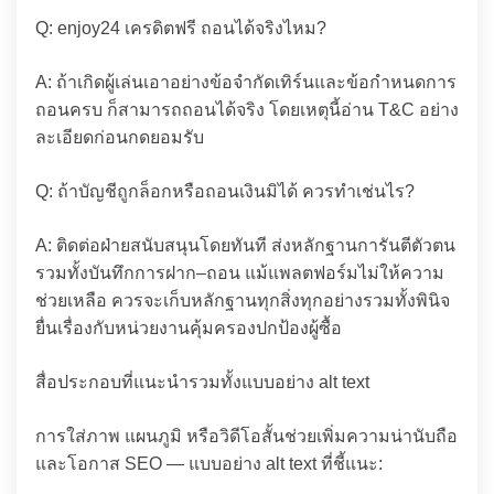
Q: enjoy24 เครดิตฟรี ถอนได้จริงไหม?
A: ถ้าเกิดผู้เล่นเอาอย่างข้อจำกัดเทิร์นและข้อกำหนดการ
ถอนครบ ก็สามารถถอนได้จริง โดยเหตุนี้อ่าน T&C อย่าง
ละเอียดก่อนกดยอมรับ
Q: ถ้าบัญชีถูกล็อกหรือถอนเงินมิได้ ควรทำเช่นไร?
A: ติดต่อฝ่ายสนับสนุนโดยทันที ส่งหลักฐานการันตีตัวตน
รวมทั้งบันทึกการฝาก–ถอน แม้แพลตฟอร์มไม่ให้ความ
ช่วยเหลือ ควรจะเก็บหลักฐานทุกสิ่งทุกอย่างรวมทั้งพินิจ
ยื่นเรื่องกับหน่วยงานคุ้มครองปกป้องผู้ซื้อ
สื่อประกอบที่แนะนำรวมทั้งแบบอย่าง alt text
การใส่ภาพ แผนภูมิ หรือวิดีโอสั้นช่วยเพิ่มความน่านับถือ
และโอกาส SEO — แบบอย่าง alt text ที่ชี้แนะ: