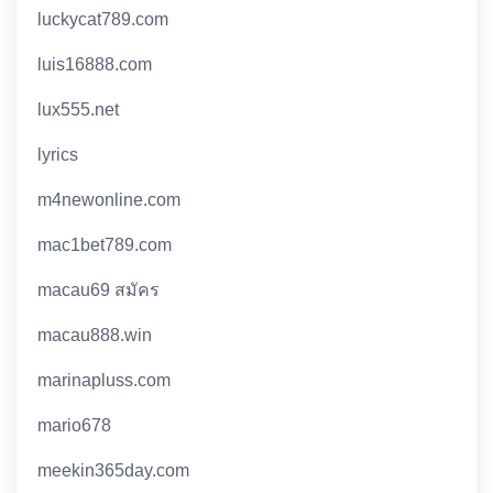
luckycat789.com
luis16888.com
lux555.net
lyrics
m4newonline.com
mac1bet789.com
macau69 สมัคร
macau888.win
marinapluss.com
mario678
meekin365day.com