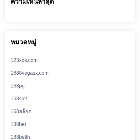
ความเห็นล่าสุด
หมวดหมู่
123xos.com
1688vegasx.com
168pg
168slot
168สล็อต
188bet
188betth