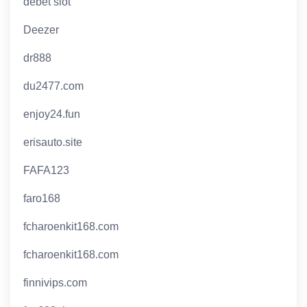
debet slot
Deezer
dr888
du2477.com
enjoy24.fun
erisauto.site
FAFA123
faro168
fcharoenkit168.com
fcharoenkit168.com
finnivips.com