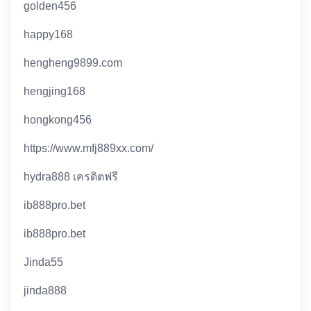
golden456
happy168
hengheng9899.com
hengjing168
hongkong456
https://www.mfj889xx.com/
hydra888 เครดิตฟรี
ib888pro.bet
ib888pro.bet
Jinda55
jinda888