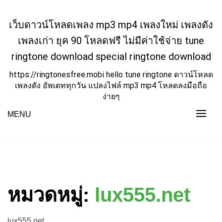
Skip
to
เว็บดาวน์โหลดเพลง mp3 mp4 เพลงใหม่ เพลงดัง
content
เพลงเก่า ยุค 90 โหลดฟรี ไม่มีค่าใช้จ่าย tune
ringtone download special ringtone download
https://ringtonesfree.mobi hello tune ringtone ดาวน์โหลด
เพลงดัง อัพเดททุกวัน แปลงไฟล์ mp3 mp4 โหลดลงมือถือ
ง่ายๆ
MENU
หมวดหมู่:
lux555.net
lux555.net