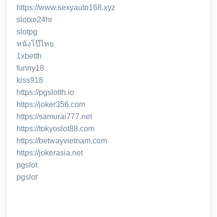
https://www.sexyauto168.xyz
slotxo24hr
slotpg
หนังโป๊ไทย
1xbetth
funny18
kiss918
https://pgslotth.io
https://joker356.com
https://samurai777.net
https://tokyoslot88.com
https://betwayvietnam.com
https://jokerasia.net
pgslot
pgslot