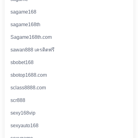
sagame168
sagame168th
Sagame168th.com
sawan888 เครดิตฟรี
sbobet168
sbotop1688.com
sclass8888.com
scr888
sexy168vip
sexyauto168