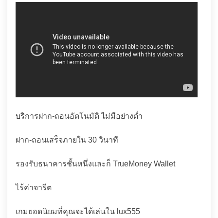
บริการฝาก-ถอนอัตโนมัติ ไม่มีอย่างต่ำ
ฝาก-ถอนเสร็จภายใน 30 วินาที
รองรับธนาคารชั้นหนึ่งและก็ TrueMoney Wallet
ไร้ค่าจารีต
เกมยอดนิยมที่คุณจะได้เล่นใน lux555