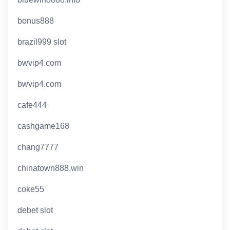
bonus888
brazil999 slot
bwvip4.com
bwvip4.com
cafe444
cashgame168
chang7777
chinatown888.win
coke55
debet slot