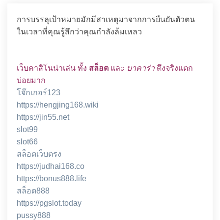
การบรรลุเป้าหมายมักมีสาเหตุมาจากการยืนยันตัวตน
ในเวลาที่คุณรู้สึกว่าคุณกำลังล้มเหลว
เว็บคาสิโนน่าเล่น ทั้ง
สล็อต
และ
บาคาร่า
ตึงจริงแตก
บ่อยมาก
โจ๊กเกอร์123
https://hengjing168.wiki
https://jin55.net
slot99
slot66
สล็อตเว็บตรง
https://judhai168.co
https://bonus888.life
สล็อต888
https://pgslot.today
pussy888