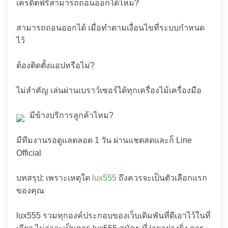
เครดิตฟรีสามารถถอนออกได้ไหม?
สามารถถอนออกได้ เมื่อทำตามเงื่อนไขที่ระบบกำหนด
ไว้
ต้องติดตั้งแอปหรือไม่?
ไม่สำคัญ เล่นผ่านเบราว์เซอร์ได้ทุกเครื่องไม้เครื่องมือ
มีข้างบริการลูกค้าไหม?
มีทีมงานรอดูแลตลอด 1 วัน ผ่านแชตสดและก็ Line
Official
บทสรุป: เพราะเหตุใด
lux555
ถึงควรจะเป็นตัวเลือกแรก
ของคุณ
lux555 รวมทุกองค์ประกอบของเว็บเดิมพันที่ดีเอาไว้ในที่