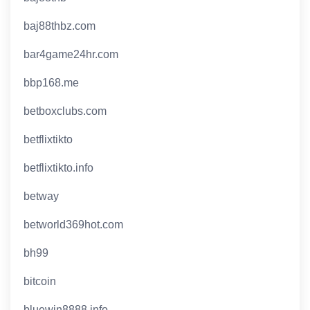
baj88thbz.com
bar4game24hr.com
bbp168.me
betboxclubs.com
betflixtikto
betflixtikto.info
betway
betworld369hot.com
bh99
bitcoin
bluewin8888.info