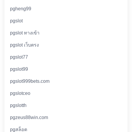
pgheng99
pgslot
pgslot ทางเข้า
pgslot เว็บตรง
pgslot77
pgslot99
pgslot999bets.com
pgslotceo
pgslotth
pgzeus88win.com
pgสล็อต