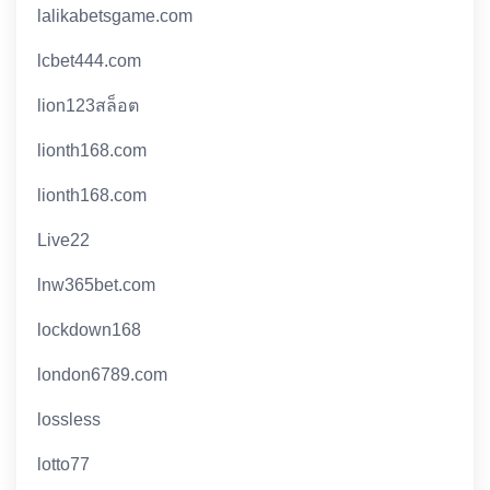
lalikabetsgame.com
lcbet444.com
lion123สล็อต
lionth168.com
lionth168.com
Live22
lnw365bet.com
lockdown168
london6789.com
lossless
lotto77