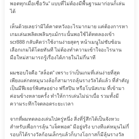
พอตทุกเมื่อเชื่อวัน” แบบที่ไม่ต้องมีพื้นฐานมาก่อนก็เล่น
ได้
เห็นด้วยเลยว่ามิได้คาดหวังอะไรมากมาย แค่ต้องการหา
เกมเล่นเพลิดเพลินๆแม้กระนั้นพอใช้ได้ทดลองเข้า
scr888 กลับคิดว่าใช้งานง่ายสุดๆ หน้าเมนูไม่ซับซ้อน
เลือกเกมได้โดยทันที ไม่ต้องทำความเข้าใจอะไรนาน
มือใหม่สามารถรู้เรื่องได้ภายในไม่กี่นาที
ผมชอบใจคือ “สล็อต” เพราะว่าเป็นเกมที่เล่นง่ายที่สุด
เพียงแค่กดหมุนวงล้อก็สามารถลุ้นรางวัลได้แล้ว ที่สำคัญ
เป็นมีฟีเจอร์พิเศษอย่าง ฟรีสปิน หรือโบนัสเกม ที่เข้ามา
ค่อนข้างหลายครั้ง ทำให้การเล่นไม่น่าเบื่อ รวมทั้งมี
ความระทึกใจตลอดระยะเวลา
จากที่ผมทดลองเล่นไปครู่หนึ่ง สิ่งที่รู้สึกได้เป็นจังหวะ
สำหรับเพื่อการลุ้น “แจ็คพอต” มีอยู่จริง บางทีแค่หมุนไม่กี่
รอบก็ได้รางวัลก้อนเล็กๆแล้วก็บางโอกาสก็มีลุ้นรางวัล