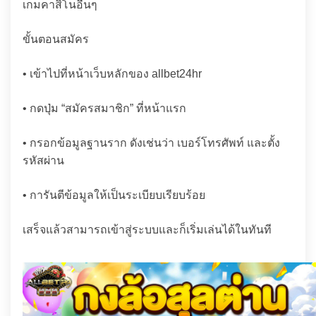
เกมคาสิโนอื่นๆ
ขั้นตอนสมัคร
• เข้าไปที่หน้าเว็บหลักของ allbet24hr
• กดปุ่ม “สมัครสมาชิก” ที่หน้าแรก
• กรอกข้อมูลฐานราก ดังเช่นว่า เบอร์โทรศัพท์ และตั้ง
รหัสผ่าน
• การันตีข้อมูลให้เป็นระเบียบเรียบร้อย
เสร็จแล้วสามารถเข้าสู่ระบบและก็เริ่มเล่นได้ในทันที