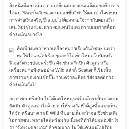
สิ่งหนึ่งที่มองเห็นความเปลี่ยนแปลงแจ่มแจ้งเลยก็คือ การ
ได้พบ “ฟีพบร์หลักของเกมบ่อยขึ้น” ทำให้ผมเข้าใจระบบ
การจ่ายเงินเจริญขึ้นแบบไม่ต้องทายใจราวกับตอนเริ่ม
เล่นใหม่ๆในระยะแรก ผมแทบไม่เคยทราบเลยว่าสล็อต
ชำระเงินอย่างไร
คิดเพียงแค่ว่าหากเครื่องหมายเรียงกันก็ชนะ แต่ว่า
พอใช้ได้เล่นไปเรื่อยๆและก็ได้เข้าโหมดโบนัสหรือ
ฟีเจอร์ต่างๆบ่อยครั้งขึ้น ดังเช่น ฟรีสปิน ตัวคูณ หรือ
เครื่องหมายพิเศษอย่าง Wild แล้วก็ Scatter ก็เริ่มเห็น
ภาพรวมของเกมชัดขึ้น ว่าแต่ว่าละฟีพบร์ส่งผลต่อการ
ชำระเงินยังไง
อย่างเช่น ฟรีสปิน ไม่ได้แค่ให้หมุนฟรี แม้กระนั้นบางเกม
ยังเพิ่มตัวคูณเข้าไปด้วย ทำให้รางวัลที่ได้สูงขึ้นแบบเห็น
ได้ชัด หรือบางเกมมี Wild ที่ขยายเต็มหน้าจอ ซึ่งช่วยเพิ่ม
โอกาสชนะหลายไลน์พร้อมกัน นี้เองที่ทำให้ผมพอเข้าใจ
ว่า “จังหวะของเกม” สำคัญมาก ไม่ใช่แค่หมุนไปเรื่อย