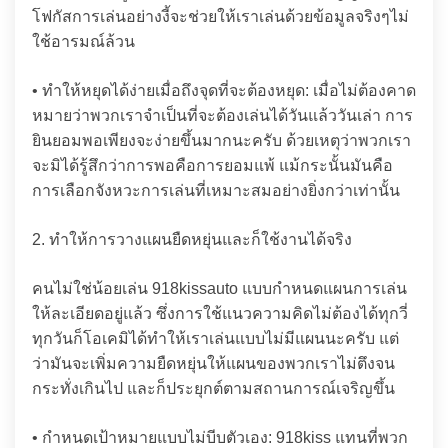
โฟกัสการเล่นอย่างงี้จะช่วยให้เราเล่นด้วยข้อมูลจริงๆไม่
ใช้อารมณ์ล้วน
• ทำให้หยุดได้ง่ายเมื่อถึงจุดที่จะต้องหยุด: เมื่อไม่ต้องคาด
หมายว่าพวกเราจำเป็นที่จะต้องเล่นได้วันแล้ววันเล่า การ
ยินยอมพอเพียงจะง่ายขึ้นมากนะครับ ด้วยเหตุว่าพวกเรา
จะมิได้รู้สึกว่าการพอคือการยอมแพ้ แม้กระนั้นมันคือ
การเลือกจังหวะการเล่นที่เหมาะสมอย่างยิ่งกว่าเท่านั้น
2. ทำให้การวางแผนยืดหยุ่นและก็ใช้งานได้จริง
คนไม่ใช่น้อยเล่น 918kissauto แบบกำหนดแผนการเล่น
ให้ละเอียดอยู่แล้ว ซึ่งการใช้แนวความคิดไม่ต้องได้ทุกวี่
ทุกวันก็โอเคมิได้ทำให้เราเล่นแบบไม่มีแผนนะครับ แต่
ว่ามันจะเพิ่มความยืดหยุ่นให้แผนของพวกเราไม่ตึงจน
กระทั่งเกินไป และก็ประยุกต์ตามสถานการณ์เจริญขึ้น
• กำหนดเป้าหมายแบบไม่บีบตัวเอง: 918kiss แทนที่พวก