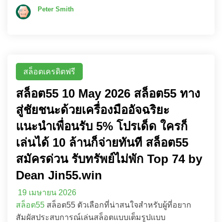
Peter Smith
สล็อตเครดิตฟรี
สล็อต55 10 May 2026 สล็อต55 ทาง
สู่ชัยชนะด้วยเครื่องมืออัจฉริยะ
แนะนำเพื่อนรับ 5% โปรเด็ด ใครก็
เล่นได้ 10 ล้านก็จ่ายทันที สล็อต55
สมัครด่วน รับทรัพย์ไม่พัก Top 74 by
Dean Jin55.win
19 เมษายน 2026
สล็อต55
สล็อต55 ตัวเลือกที่น่าสนใจสำหรับผู้ที่อยาก
สัมผัสประสบการณ์เล่นสล็อตแบบเต็มรูปแบบ