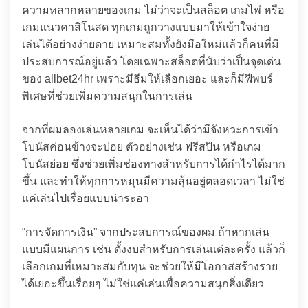
ความหลากหลายของเกม ไม่ว่าจะเป็นสล็อต เกมไพ่ หรือ
เกมแนวคาสิโนสด ทุกเกมถูกวางแบบมาให้เข้าใจง่าย
เล่นได้อย่างง่ายดาย เหมาะสมทั้งยังมือใหม่แล้วก็คนที่มี
ประสบการณ์อยู่แล้ว โดยเฉพาะสล็อตที่นับว่าเป็นจุดเด่น
ของ allbet24hr เพราะมีธีมให้เลือกเยอะ และก็มีฟีพบร์
พิเศษที่ช่วยเพิ่มความสนุกในการเล่น
จากที่ผมลองเล่นหลายเกม จะเห็นได้ว่ามีจังหวะการเข้า
โบนัสค่อนข้างจะบ่อย ตัวอย่างเช่น ฟรีสปิน หรือเกม
โบนัสย่อย ซึ่งช่วยเพิ่มช่องทางสำหรับการได้กำไรได้มาก
ขึ้น และทำให้ทุกการหมุนมีความลุ้นอยู่ตลอดเวลา ไม่ใช่
แค่เล่นไปเรื่อยแบบน่าระอา
“การจัดการเงิน” จากประสบการณ์ของผม ถ้าหากเล่น
แบบมีแผนการ เช่น ตั้งงบสำหรับการเล่นแต่ละครั้ง แล้วก็
เลือกเกมที่เหมาะสมกับทุน จะช่วยให้มีโอกาสสร้างราย
ได้เยอะขึ้นเรื่อยๆ ไม่ใช่แค่เล่นเพื่อความสนุกสิ่งเดียว