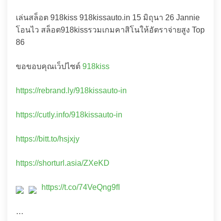
เล่นสล็อต 918kiss 918kissauto.in 15 มิถุนา 26 Jannie
โอนไว สล็อต918kissรวมเกมคาสิโนให้อัตราจ่ายสูง Top
86
ขอขอบคุณเว็ปไซต์
918kiss
https://rebrand.ly/918kissauto-in
https://cutly.info/918kissauto-in
https://bitt.to/hsjxjy
https://shorturl.asia/ZXeKD
https://t.co/74VeQng9fI
…