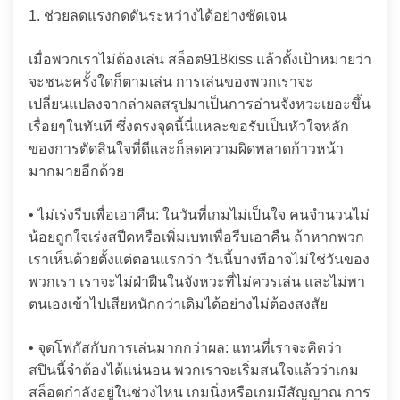
1. ช่วยลดแรงกดดันระหว่างได้อย่างชัดเจน
เมื่อพวกเราไม่ต้องเล่น สล็อต918kiss แล้วตั้งเป้าหมายว่า
จะชนะครั้งใดก็ตามเล่น การเล่นของพวกเราจะ
เปลี่ยนแปลงจากล่าผลสรุปมาเป็นการอ่านจังหวะเยอะขึ้น
เรื่อยๆในทันที ซึ่งตรงจุดนี้นี่แหละขอรับเป็นหัวใจหลัก
ของการตัดสินใจที่ดีและก็ลดความผิดพลาดก้าวหน้า
มากมายอีกด้วย
• ไม่เร่งรีบเพื่อเอาคืน: ในวันที่เกมไม่เป็นใจ คนจำนวนไม่
น้อยถูกใจเร่งสปีดหรือเพิ่มเบทเพื่อรีบเอาคืน ถ้าหากพวก
เราเห็นด้วยตั้งแต่ตอนแรกว่า วันนี้บางทีอาจไม่ใช่วันของ
พวกเรา เราจะไม่ฝ่าฝืนในจังหวะที่ไม่ควรเล่น และไม่พา
ตนเองเข้าไปเสียหนักกว่าเดิมได้อย่างไม่ต้องสงสัย
• จุดโฟกัสกับการเล่นมากกว่าผล: แทนที่เราจะคิดว่า
สปินนี้จำต้องได้แน่นอน พวกเราจะเริ่มสนใจแล้วว่าเกม
สล็อตกำลังอยู่ในช่วงไหน เกมนิ่งหรือเกมมีสัญญาณ การ