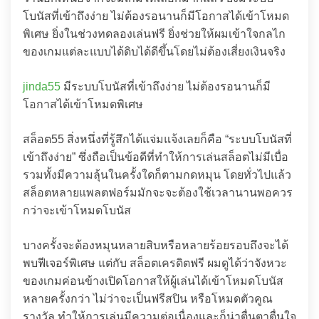
โบนัสที่เข้าถึงง่าย ไม่ต้องรอนานก็มีโอกาสได้เข้าโหมด
พิเศษ ยิ่งในช่วงทดลองเล่นฟรี ยิ่งช่วยให้ผมเข้าใจกลไก
ของเกมแต่ละแบบได้ดิบได้ดีขึ้นโดยไม่ต้องเสี่ยงเงินจริง
jinda55
มีระบบโบนัสที่เข้าถึงง่าย ไม่ต้องรอนานก็มี
โอกาสได้เข้าโหมดพิเศษ
สล็อต55 สิ่งหนึ่งที่รู้สึกได้แจ่มแจ้งเลยก็คือ “ระบบโบนัสที่
เข้าถึงง่าย” ซึ่งถือเป็นข้อดีที่ทำให้การเล่นสล็อตไม่มีเบื่อ
รวมทั้งมีความลุ้นในครั้งใดก็ตามกดหมุน โดยทั่วไปแล้ว
สล็อตหลายแพลตฟอร์มมักจะจะต้องใช้เวลานานพอควร
กว่าจะเข้าโหมดโบนัส
บางครั้งจะต้องหมุนหลายสิบหรือหลายร้อยรอบถึงจะได้
พบฟีเจอร์พิเศษ แต่กับ สล็อตเครดิตฟรี ผมดูได้ว่าจังหวะ
ของเกมค่อนข้างเปิดโอกาสให้ผู้เล่นได้เข้าโหมดโบนัส
หลายครั้งกว่า ไม่ว่าจะเป็นฟรีสปิน หรือโหมดตัวคูณ
รางวัล ทำให้การเล่นมีความต่อเนื่องและก็น่าตื่นตาตื่นใจ