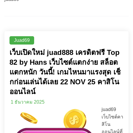
Juad69
เว็บเปิดใหม่ juad888 เครดิตฟรี Top
82 by Hans เว็บไซต์แตกง่าย สล็อต
แตกหนัก วันนี้! เกมไหนมาแรงสุด เช็
กก่อนเล่นได้เลย 22 NOV 25 คาสิโน
ออนไลน์
1 ธันวาคม 2025
juad69
เว็บไซต์คา
สิโน
ออนไลน์ที่