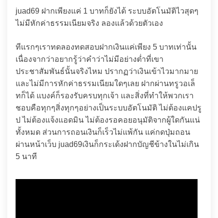
juad69 ฝากเพียงแค่ 1 บาทก็ยังได้ ระบบอัตโนมัติไวสุดๆ
ไม่มีหักค่าธรรมเนียมจริง ลองแล้วด้วยตัวเอง
ทีแรกๆเราทดลองทดสอบฝากเงินแค่เพียง 5 บาทเท่านั้น
เนื่องจากว่าอยากรู้ว่าคำว่าไม่มีอย่างต่ำที่เขา
ประชาสัมพันธ์นั้นจริงไหม ปรากฏว่าเงินเข้าไวมากมาย
และไม่มีการหักค่าธรรมเนียมใดๆเลย ฝากผ่านทรูวอเล็
ทก็ได้ แบงค์ก็รองรับครบทุกเจ้า และสิ่งที่ทำให้พวกเรา
ชอบคือทุกๆสิ่งทุกๆอย่างเป็นระบบอัตโนมัติ ไม่ต้องแคปรู
ป ไม่ต้องแจ้งแอดมิน ไม่ต้องรอคอยอนุมัติจากผู้ใดกันแน่
ทั้งหมด ส่วนการถอนเงินก็เร็วไม่แพ้กัน แค่กดปุ่มถอน
ผ่านหน้าเว็บ juad69เงินก็กระเด้งฝากบัญชีข้างในไม่เกิน
5 นาที