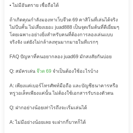
• ไม่มีอันตราย เชื่อถือได้
ถ้าเกิดคุณกำลังมองหาเว็บจ๊วด 69 คาสิโนที่เล่นได้จริง
ไม่บีบคั้น ไม่เสี่ยงเยอะ juad888 เป็นจุดเริ่มต้นที่ดีเยี่ยมๆ
โดยเฉพาะอย่างยิ่งสำหรับคนที่ต้องการลองเล่นแบบ
จริงจัง แต่ยังไม่กล้าลงทุนมากมายในทีแรกๆ
FAQ ปัญหาที่คนอยากลอง juad69 มักสงสัยกันบ่อย
Q: สมัครเล่น
จ๊วด 69
จำเป็นต้องใช้อะไรบ้าง
A: เพียงแค่เบอร์โทรศัพท์มือถือ และบัญชีธนาคารหรือ
ทรูวอเล็ทเพียงแค่นั้น ไม่ต้องใช้เอกสารรับรองตัวตน
Q: ฝากอย่างน้อยเท่าไรถึงจะเริ่มเล่นได้
A: ไม่มีอย่างน้อยเลย จะฝากกี่บาทก็ได้