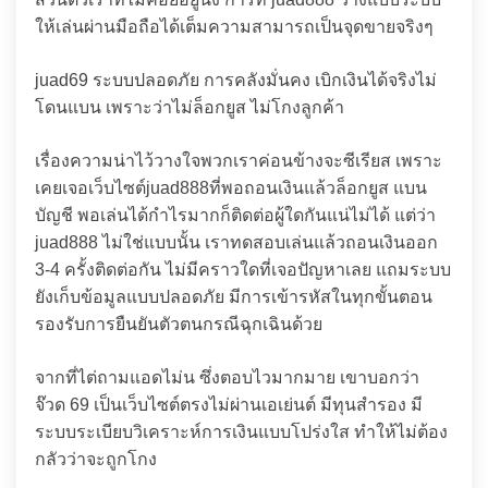
ให้เล่นผ่านมือถือได้เต็มความสามารถเป็นจุดขายจริงๆ
juad69 ระบบปลอดภัย การคลังมั่นคง เบิกเงินได้จริงไม่
โดนแบน เพราะว่าไม่ล็อกยูส ไม่โกงลูกค้า
เรื่องความน่าไว้วางใจพวกเราค่อนข้างจะซีเรียส เพราะ
เคยเจอเว็บไซต์juad888ที่พอถอนเงินแล้วล็อกยูส แบน
บัญชี พอเล่นได้กำไรมากก็ติดต่อผู้ใดกันแน่ไม่ได้ แต่ว่า
juad888 ไม่ใช่แบบนั้น เราทดสอบเล่นแล้วถอนเงินออก
3-4 ครั้งติดต่อกัน ไม่มีคราวใดที่เจอปัญหาเลย แถมระบบ
ยังเก็บข้อมูลแบบปลอดภัย มีการเข้ารหัสในทุกขั้นตอน
รองรับการยืนยันตัวตนกรณีฉุกเฉินด้วย
จากที่ไต่ถามแอดไม่น ซึ่งตอบไวมากมาย เขาบอกว่า
จ๊วด 69 เป็นเว็บไซต์ตรงไม่ผ่านเอเย่นต์ มีทุนสำรอง มี
ระบบระเบียบวิเคราะห์การเงินแบบโปร่งใส ทำให้ไม่ต้อง
กลัวว่าจะถูกโกง