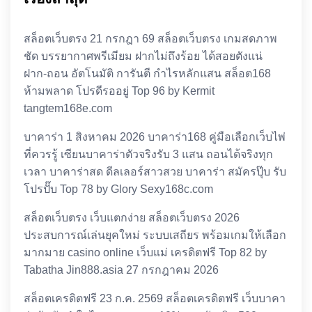
สล็อตเว็บตรง 21 กรกฎา 69 สล็อตเว็บตรง เกมสดภาพ
ชัด บรรยากาศพรีเมียม ฝากไม่ถึงร้อย ได้สอยตังแน่
ฝาก-ถอน อัตโนมัติ การันตี กำไรหลักแสน สล็อต168
ห้ามพลาด โปรดีรออยู่ Top 96 by Kermit
tangtem168e.com
บาคาร่า 1 สิงหาคม 2026 บาคาร่า168 คู่มือเลือกเว็บไพ่
ที่ควรรู้ เซียนบาคาร่าตัวจริงรับ 3 แสน ถอนได้จริงทุก
เวลา บาคาร่าสด ดีลเลอร์สาวสวย บาคาร่า สมัครปุ๊บ รับ
โปรปั๊บ Top 78 by Glory Sexy168c.com
สล็อตเว็บตรง เว็บแตกง่าย สล็อตเว็บตรง 2026
ประสบการณ์เล่นยุคใหม่ ระบบเสถียร พร้อมเกมให้เลือก
มากมาย casino online เว็บแม่ เครดิตฟรี Top 82 by
Tabatha Jin888.asia 27 กรกฎาคม 2026
สล็อตเครดิตฟรี 23 ก.ค. 2569 สล็อตเครดิตฟรี เว็บบาคา