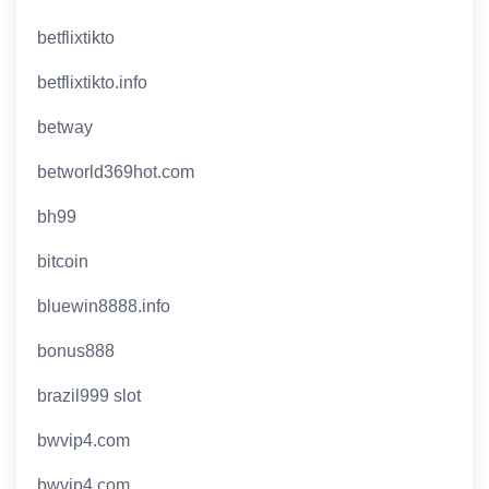
betflixtikto
betflixtikto.info
betway
betworld369hot.com
bh99
bitcoin
bluewin8888.info
bonus888
brazil999 slot
bwvip4.com
bwvip4.com