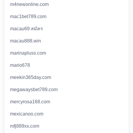
m4newonline.com
mac1bet789.com
macau69 สมัคร
macau888.win
marinapluss.com
mario678
meekin365day.com
megawaysbet789.com
mercyrosa168.com
mexicanoo.com
mfj889xx.com