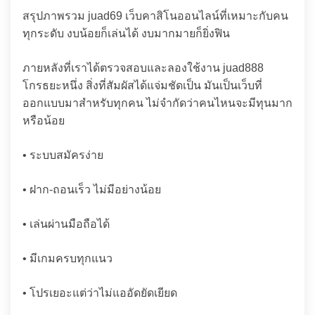
สรุปภาพรวม juad69 เว็บคาสิโนออนไลน์ที่เหมาะกับคน
ทุกระดับ งบน้อยก็เล่นได้ งบมากมายก็ยิ่งฟิน
ภายหลังที่เราได้ตรวจสอบและลองใช้งาน juad888
โกรธยะหนึ่ง สิ่งที่สัมผัสได้แจ่มชัดเป็น มันเป็นเว็บที่
ออกแบบมาสำหรับทุกคน ไม่จำกัดว่าคนไหนจะมีทุนมาก
หรือน้อย
• ระบบสมัครง่าย
• ฝาก-ถอนเร็ว ไม่มีอย่างน้อย
• เล่นผ่านมือถือได้
• มีเกมครบทุกแนว
• โปรเยอะแต่ว่าไม่แออัดยัดเยียด