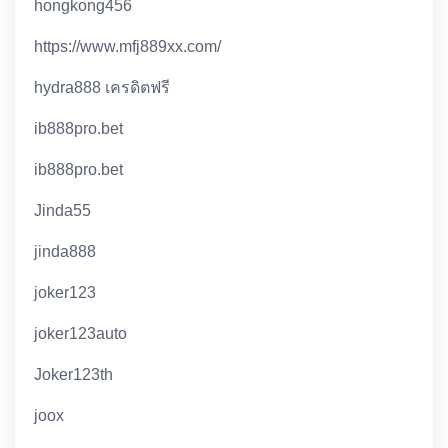
hongkong456
https://www.mfj889xx.com/
hydra888 เครดิตฟรี
ib888pro.bet
ib888pro.bet
Jinda55
jinda888
joker123
joker123auto
Joker123th
joox