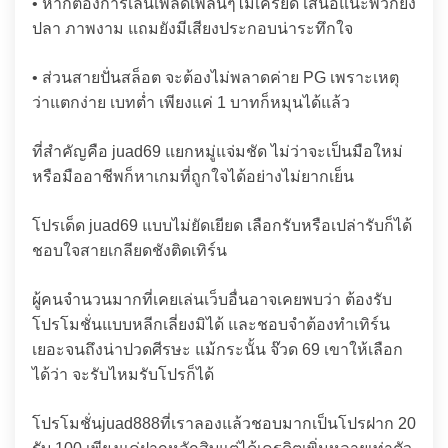
• หากต้องการเล่นเพลิดเพลินๆไม่เครียด เสนอแนะพวกยิง
ปลา ภาพงาม แถมยังมีเสียงประกอบน่าระทึกใจ
• ส่วนสายปั่นสล็อต จะต้องไม่พลาดค่าย PG เพราะเหตุ
ว่าแตกง่าย เบทต่ำ เพียงแค่ 1 บาทก็หมุนได้แล้ว
ที่สำคัญคือ juad69 แยกหมู่แจ่มชัด ไม่ว่าจะเป็นมือใหม่
หรือมืออาชีพก็หาเกมที่ถูกใจได้อย่างไม่ยากเย็น
โปรเด็ด juad69 แบบไม่ยัดเยียด เลือกรับหรือเปล่ารับก็ได้
ชอบใจสายเกลียดชังติดเทิร์น
ผู้คนจำนวนมากที่เคยเล่นเว็บอื่นอาจเคยพบว่า ต้องรับ
โปรโมชั่นแบบหลีกเลี่ยงมิได้ และชอบจำต้องทำเทิร์น
เยอะจนถึงน่าปวดศีรษะ แม้กระนั้น จ๊วด 69 เขาให้เลือก
ได้ว่า จะรับไหมรับโปรก็ได้
โปรโมชั่นjuad888ที่เราลองแล้วชอบมากเป็นโปรฝาก 20