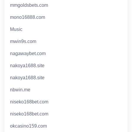
mmgoldsbets.com
mono16888.com
Music
mwin9s.com
nagawaybet.com
nakoya1688.site
nakoya1688.site
nbwin.me
niseko168bet.com
niseko168bet.com
okcasino159.com