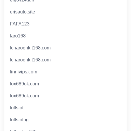
erisauto.site
FAFA123
faro168
fcharoenkit168.com
fcharoenkit168.com
finnivips.com
fox689ok.com
fox689ok.com
fullslot
fullslotpg