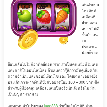
เล่นง่ายบน
โทรศัพท์
เคลื่อนที่
ฝาก-ถอน
สบาย ไม่มี
ขั้นต่ำ คน
งบ
ประมาณ
น้อยก็รอด
ย้อนกลับไปไม่กี่อาทิตย์ก่อน พวกเราเป็นคนหนึ่งที่ไม่เคย
แตะคาสิโนออนไลน์เลย ด้วยเหตุว่ารู้สึกว่ามันดูเสี่ยงเกิน
ความจำเป็น และชอบมีเงื่อนไขเยอะ โดยเฉพาะอย่างยิ่ง
ประเด็นการฝากเงินที่บังคับอย่างน้อย 100 – 300 บาท ซึ่ง
สำหรับผู้ที่ยังคลุมเคลือจะเล่นเป็นจริงเป็นจังหรือไม่ มัน
เป็นปัญหามากมาย
แต่พอพบคำโปรยของ
juad888
ว่าเป็นเว็บไซต์ที่ ฝาก-