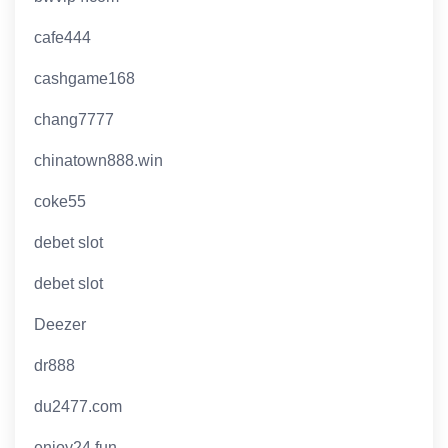
cafe444
cashgame168
chang7777
chinatown888.win
coke55
debet slot
debet slot
Deezer
dr888
du2477.com
enjoy24.fun