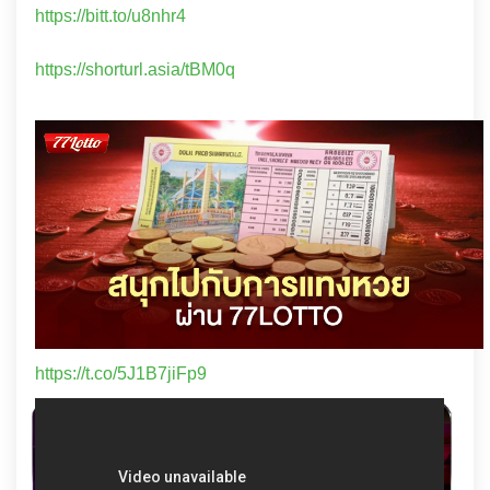
https://bitt.to/u8nhr4
https://shorturl.asia/tBM0q
https://t.co/5J1B7jiFp9