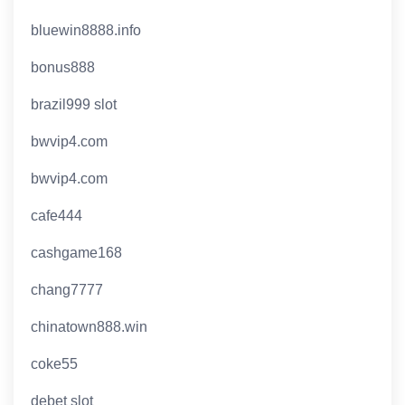
bluewin8888.info
bonus888
brazil999 slot
bwvip4.com
bwvip4.com
cafe444
cashgame168
chang7777
chinatown888.win
coke55
debet slot