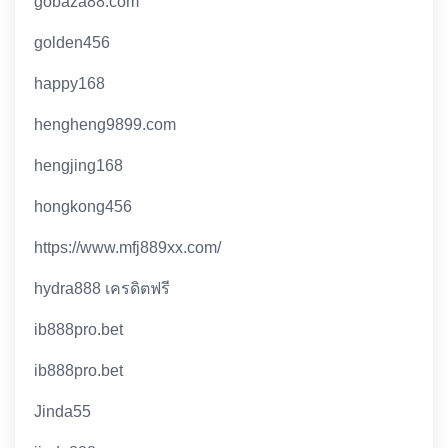
gobaza88.com
golden456
happy168
hengheng9899.com
hengjing168
hongkong456
https://www.mfj889xx.com/
hydra888 เครดิตฟรี
ib888pro.bet
ib888pro.bet
Jinda55