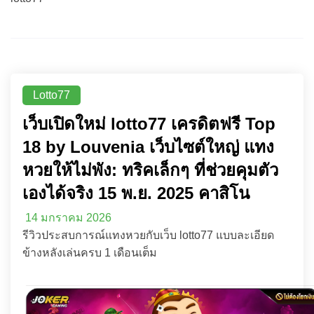
Lotto77
เว็บเปิดใหม่ lotto77 เครดิตฟรี Top
18 by Louvenia เว็บไซต์ใหญ่ แทง
หวยให้ไม่พัง: ทริคเล็กๆ ที่ช่วยคุมตัว
เองได้จริง 15 พ.ย. 2025 คาสิโน
14 มกราคม 2026
รีวิวประสบการณ์แทงหวยกับเว็บ lotto77 แบบละเอียด
ข้างหลังเล่นครบ 1 เดือนเต็ม