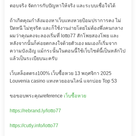
ตอบจริง จัดการกับปัญหาให้จริง และระบบเชื่อใจได้
ถ้าเกิดคุณกำลังมองหาเว็บแทงหวยป้อมปราการคง ไม่
ปิดหนี ไม่ทุจริต และก็ใช้งานง่ายโดยไม่ต้องพึ่งคนกลาง
ผมว่าคุณคงจะลองเริ่มที่ lotto77 สักโพยสองโพย และ
หลังจากนั้นก็ค่อยตกลงใจด้วยตัวเอง ผมเองก็เริ่มจาก
ความบังเอิญ แม้กระนั้นในตอนนี้ใช้เว็บไซต์นี้เป็นหลักไป
แล้วเป็นระเบียบนะครับ
เว็บสล็อตตรง100% เว็บซื้อหวย 13 พฤศจิกา 2025
Louvenia casino แทงหวยออนไลน์ แจกบ่อย Top 53
ขอขอบพระคุณreference
เว็บซื้อหวย
https://rebrand.ly/lotto77
https://cutly.info/lotto77