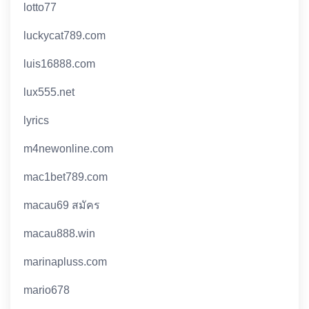
lotto77
luckycat789.com
luis16888.com
lux555.net
lyrics
m4newonline.com
mac1bet789.com
macau69 สมัคร
macau888.win
marinapluss.com
mario678