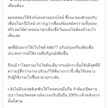
เพื่อนพ้อง
ผมทดลองใช้ลิงก์แทงหวยออนไลน์ ชี้แนะของตัวเองกับ
เพื่อนในกรุ๊ปไลน์ ปรากฏว่าเพื่อนพ้องสมัครรวมทั้งแทง
จริง ผมได้ค่าคอมมาทุกเมื่อเชื่อวันแบบไม่ต้องทำอะไร
เพิ่มเลย
จุดที่ยังอยากให้เว็บไซต์ lotto77 ปรับปรุงเสริมเติมเพื่อ
ประสบการณ์ใช้งานที่บริบูรณ์เพิ่มขึ้น
ถึงแม้ว่าโดยรวมเว็บไซต์จะดีมากๆแม้กระนั้นก็ยังมีจุดที่มี
ความรู้สึกว่าน่าจะปรับแก้ให้ดีมากกว่านี้ เพื่อให้เหมาะ
กับผู้ใช้งานเว็บซื้อหวย ทุกระดับ
• ยังไม่มีแอปพลิเคชันให้โหลดบนมือถือ จำต้องเปิดผ่าน
เบราว์เซอร์ตลอด แม้จะรองรับมือถือ 100% แล้วหลังจาก
นั้นก็ตาม