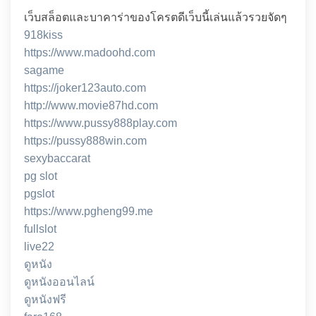
เว็บสล็อตและบาคาร่าของโครตดีเว็บนี้เล่นแล้วรวยจัดๆ
918kiss
https://www.madoohd.com
sagame
https://joker123auto.com
http://www.movie87hd.com
https://www.pussy888play.com
https://pussy888win.com
sexybaccarat
pg slot
pgslot
https://www.pgheng99.me
fullslot
live22
ดูหนัง
ดูหนังออนไลน์
ดูหนังฟรี