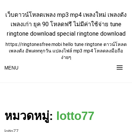
Skip
to
เว็บดาวน์โหลดเพลง mp3 mp4 เพลงใหม่ เพลงดัง
content
เพลงเก่า ยุค 90 โหลดฟรี ไม่มีค่าใช้จ่าย tune
ringtone download special ringtone download
https://ringtonesfree.mobi hello tune ringtone ดาวน์โหลด
เพลงดัง อัพเดททุกวัน แปลงไฟล์ mp3 mp4 โหลดลงมือถือ
ง่ายๆ
MENU
หมวดหมู่:
lotto77
lotto77