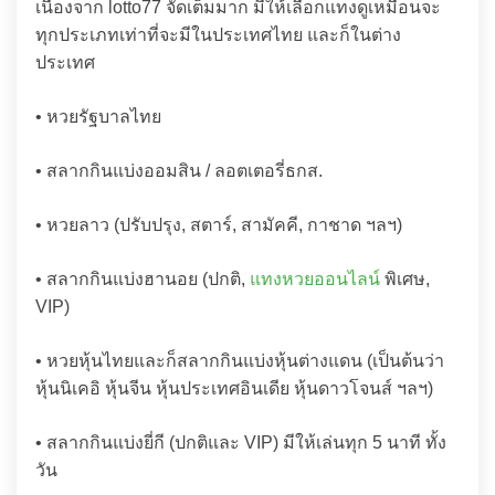
เนื่องจาก lotto77 จัดเต็มมาก มีให้เลือกแทงดูเหมือนจะ
ทุกประเภทเท่าที่จะมีในประเทศไทย และก็ในต่าง
ประเทศ
• หวยรัฐบาลไทย
• สลากกินแบ่งออมสิน / ลอตเตอรี่ธกส.
• หวยลาว (ปรับปรุง, สตาร์, สามัคคี, กาชาด ฯลฯ)
• สลากกินแบ่งฮานอย (ปกติ,
แทงหวยออนไลน์
พิเศษ,
VIP)
• หวยหุ้นไทยและก็สลากกินแบ่งหุ้นต่างแดน (เป็นต้นว่า
หุ้นนิเคอิ หุ้นจีน หุ้นประเทศอินเดีย หุ้นดาวโจนส์ ฯลฯ)
• สลากกินแบ่งยี่กี (ปกติและ VIP) มีให้เล่นทุก 5 นาที ทั้ง
วัน