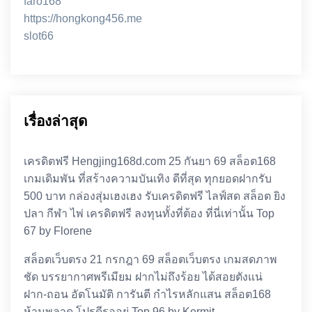
faro168
https://hongkong456.me
slot66
เรื่องล่าสุด
เครดิตฟรี Hengjing168d.com 25 กันยา 69 สล็อต168
เกมเดิมพัน ที่สร้างความบันเทิง ดีที่สุด ทุกยอดฝากรับ
500 บาท กล่องสุ่มเฮงเฮง รับเครดิตฟรี ไลฟ์สด สล็อต ยิง
ปลา กีฬา ไพ่ เครดิตฟรี ลงทุนทั้งที่ต้อง ที่นี่เท่านั้น Top
67 by Florene
สล็อตเว็บตรง 21 กรกฎา 69 สล็อตเว็บตรง เกมสดภาพ
ชัด บรรยากาศพรีเมียม ฝากไม่ถึงร้อย ได้สอยตังแน่
ฝาก-ถอน อัตโนมัติ การันตี กำไรหลักแสน สล็อต168
ห้ามพลาด โปรดีรออยู่ Top 96 by Kermit