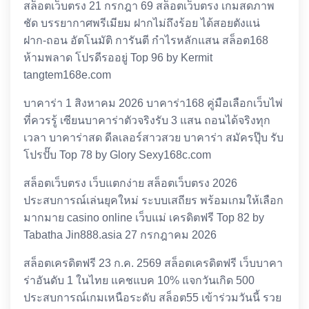
สล็อตเว็บตรง 21 กรกฎา 69 สล็อตเว็บตรง เกมสดภาพ
ชัด บรรยากาศพรีเมียม ฝากไม่ถึงร้อย ได้สอยตังแน่
ฝาก-ถอน อัตโนมัติ การันตี กำไรหลักแสน สล็อต168
ห้ามพลาด โปรดีรออยู่ Top 96 by Kermit
tangtem168e.com
บาคาร่า 1 สิงหาคม 2026 บาคาร่า168 คู่มือเลือกเว็บไพ่
ที่ควรรู้ เซียนบาคาร่าตัวจริงรับ 3 แสน ถอนได้จริงทุก
เวลา บาคาร่าสด ดีลเลอร์สาวสวย บาคาร่า สมัครปุ๊บ รับ
โปรปั๊บ Top 78 by Glory Sexy168c.com
สล็อตเว็บตรง เว็บแตกง่าย สล็อตเว็บตรง 2026
ประสบการณ์เล่นยุคใหม่ ระบบเสถียร พร้อมเกมให้เลือก
มากมาย casino online เว็บแม่ เครดิตฟรี Top 82 by
Tabatha Jin888.asia 27 กรกฎาคม 2026
สล็อตเครดิตฟรี 23 ก.ค. 2569 สล็อตเครดิตฟรี เว็บบาคา
ร่าอันดับ 1 ในไทย แคชแบค 10% แจกวันเกิด 500
ประสบการณ์เกมเหนือระดับ สล็อต55 เข้าร่วมวันนี้ รวย