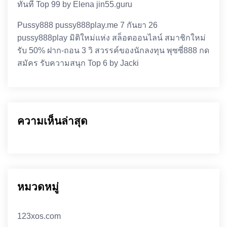
ทันที Top 99 by Elena jin55.guru
Pussy888 pussy888play.me 7 กันยา 26
pussy888play มิติใหม่แห่ง สล็อตออนไลน์ สมาชิกใหม่
รับ 50% ฝาก-ถอน 3 วิ สวรรค์ของนักลงทุน พุซซี่888 กด
สมัคร รับความสนุก Top 6 by Jacki
ความเห็นล่าสุด
หมวดหมู่
123xos.com