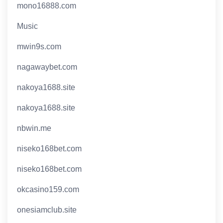
mono16888.com
Music
mwin9s.com
nagawaybet.com
nakoya1688.site
nakoya1688.site
nbwin.me
niseko168bet.com
niseko168bet.com
okcasino159.com
onesiamclub.site