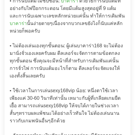
• การนับแต้มไม่ซับซ้อน:
บาคาร่า
ด้วยวิธีการนับแต้มที่
อย่างกับไพ่ป๊อกกระดอน โดยมีแต้มสูงสุดอยู่ที่ 9 แต้ม
และการนับเฉพาะเลขหลักหน่วยแค่นั้น ทำให้การเดิมพัน
บาคาร่า
นั้นง่ายดายๆเนื่องจากบวกเลขยังไงก็นับแค่หลัก
หน่วยก็พอครับ
• ไม่ต้องเล่นเองทุกขั้นตอน: ผู้เล่นบาคาร่า168 จะไม่ต้อง
มานั่งจั่วเองเลยครับผม ดีลเลอร์จะจัดการตามข้อตกลง
ทุกขั้นตอน ซึ่งคุณจะมีหน้าที่สำหรับการเดิมพันแค่นั้น
การจั่วไพ่ การนับแต้มอะไรก็ตาม ดีลเลอร์จะจัดแจงให้
เองทั้งสิ้นเลยครับ
• ใช้เวลาในการเล่นsexy168vip น้อย: หนึ่งตาใช้เวลา
เพียงแค่ 30-60 วินาทีเท่านั้น เหมาะกับผู้ที่เกลียดเกมยืด
เยื้อ สามารถเล่นsexy168vip ให้จบได้ภายในช่วงเวลา
สั้นๆทราบผลแพ้ชนะได้อย่างเร็วทันใจ ไม่ต้องเล่นนาน
ราวกับเกมพนันอื่นๆอีกด้วย