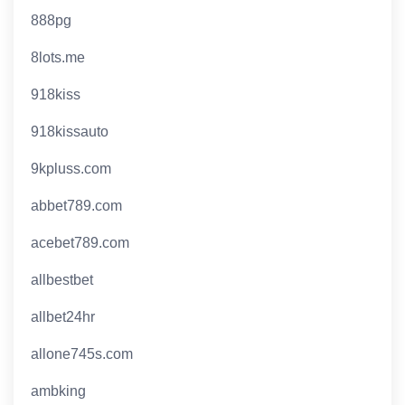
888pg
8lots.me
918kiss
918kissauto
9kpluss.com
abbet789.com
acebet789.com
allbestbet
allbet24hr
allone745s.com
ambking