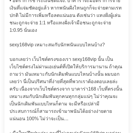
• อัตราการชำระเงินชัดแจ้ง: บาคาร่าจะมีอัตราการจ่าย
เงินที่แจ่มชัดอยู่แล้ว หากพนันฝั่งไหนถูกก็จะจ่ายตามเรท
ปกติ ไม่มีการเพิ่มหรือลดแน่นอน ดังเช่นว่า แทงฝั่งผู้เล่น
ชนะถูกจะจ่าย 1:1 หรือแทงฝั่งเจ้ามือชนะถูกจะจ่าย
1:0.95 นั่นเอง
sexy168vip เหมาะสมกับนักพนันแบบไหนบ้าง?
บอกเลยว่า เว็บไซต์ตรงของเรา sexy168vip นั้น เป็น
เว็บไซต์ตรงไม่ผ่านเอเย่นต์ที่เปิดให้บริการมานาน ถ้าคุณ
ถามว่า มันเหมาะกับนักเดิมพันแบบไหนบ้างนั้น ผมบอก
เลยว่า นี่เป็นปริศนาที่ง่ายที่สุดที่พวกเราต้องตอบเลยล่ะ
ครับ เนื่องจากเว็บไซต์ตรงจาก บาคาร่า168 เว็บที่ตรงนั้น
เหมาะสมกับนักเดิมพันทุกคนทุกกลุ่มแน่ๆ ไม่ว่าคุณจะ
เป็นนักเดิมพันแบบไหนก็ตาม จะมีหรือเปล่ามี
ประสบการณ์ก็สามารถเข้ามาพนันได้อย่างง่ายดาย
แน่นอน 100% ไม่ว่าจะเป็น…