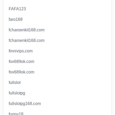
FAFA123
faro168
fcharoenkit168.com
fcharoenkit168.com
finnivips.com
fox689ok.com
fox689ok.com
fullslot
fullslotpg
fullslotpg168.com
funny18