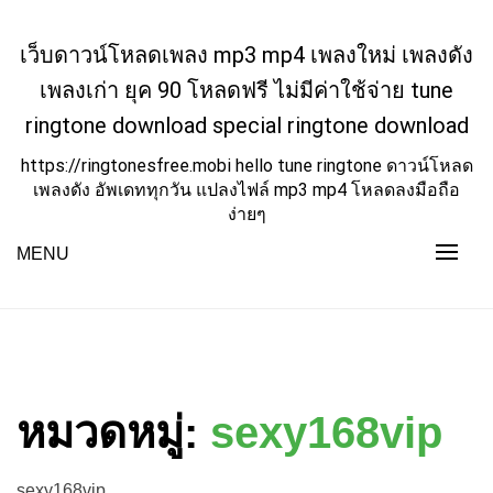
Skip
to
เว็บดาวน์โหลดเพลง mp3 mp4 เพลงใหม่ เพลงดัง
content
เพลงเก่า ยุค 90 โหลดฟรี ไม่มีค่าใช้จ่าย tune
ringtone download special ringtone download
https://ringtonesfree.mobi hello tune ringtone ดาวน์โหลด
เพลงดัง อัพเดททุกวัน แปลงไฟล์ mp3 mp4 โหลดลงมือถือ
ง่ายๆ
MENU
หมวดหมู่:
sexy168vip
sexy168vip