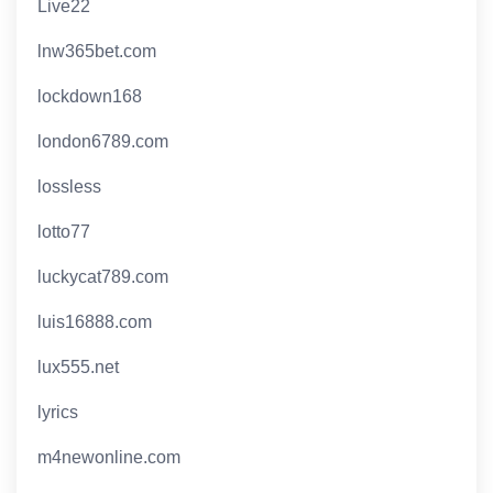
Live22
lnw365bet.com
lockdown168
london6789.com
lossless
lotto77
luckycat789.com
luis16888.com
lux555.net
lyrics
m4newonline.com