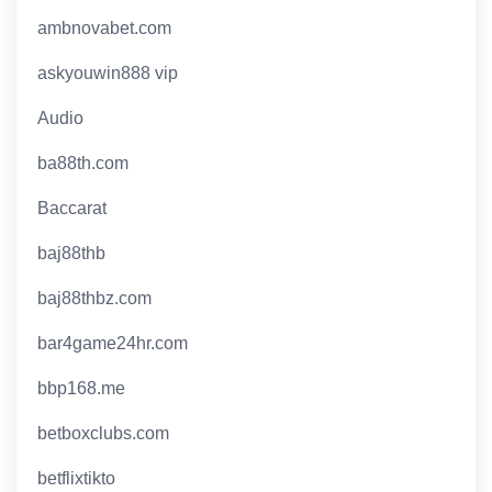
ambnovabet.com
askyouwin888 vip
Audio
ba88th.com
Baccarat
baj88thb
baj88thbz.com
bar4game24hr.com
bbp168.me
betboxclubs.com
betflixtikto