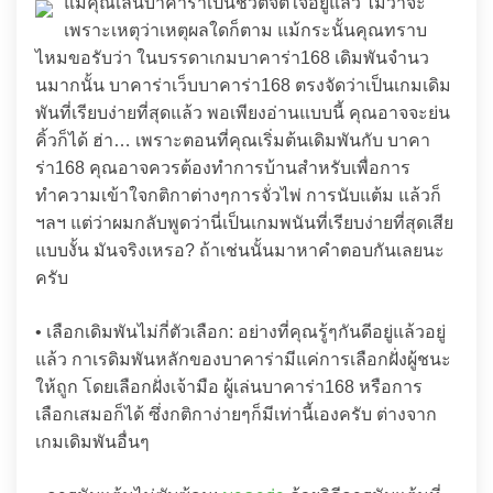
แม้คุณเล่นบาคาร่าเป็นชีวิตจิตใจอยู่แล้ว ไม่ว่าจะ
เพราะเหตุว่าเหตุผลใดก็ตาม แม้กระนั้นคุณทราบ
ไหมขอรับว่า ในบรรดาเกมบาคาร่า168 เดิมพันจำนว
นมากนั้น บาคาร่าเว็บบาคาร่า168 ตรงจัดว่าเป็นเกมเดิม
พันที่เรียบง่ายที่สุดแล้ว พอเพียงอ่านแบบนี้ คุณอาจจะย่น
คิ้วก็ได้ ฮ่า… เพราะตอนที่คุณเริ่มต้นเดิมพันกับ บาคา
ร่า168 คุณอาจควรต้องทำการบ้านสำหรับเพื่อการ
ทำความเข้าใจกติกาต่างๆการจั่วไพ่ การนับแต้ม แล้วก็
ฯลฯ แต่ว่าผมกลับพูดว่านี่เป็นเกมพนันที่เรียบง่ายที่สุดเสีย
แบบงั้น มันจริงเหรอ? ถ้าเช่นนั้นมาหาคำตอบกันเลยนะ
ครับ
• เลือกเดิมพันไม่กี่ตัวเลือก: อย่างที่คุณรู้ๆกันดีอยู่แล้วอยู่
แล้ว กาเรดิมพันหลักของบาคาร่ามีแค่การเลือกฝั่งผู้ชนะ
ให้ถูก โดยเลือกฝั่งเจ้ามือ ผู้เล่นบาคาร่า168 หรือการ
เลือกเสมอก็ได้ ซึ่งกติกาง่ายๆก็มีเท่านี้เองครับ ต่างจาก
เกมเดิมพันอื่นๆ