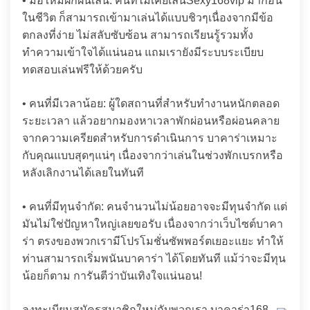
• มือใหม่ฝึกฝนเล่น: คนที่ไม่เคยเล่นSexy168vip มาก่อน
ในชีวิต ก็สามารถเข้ามาเล่นได้แบบชิวๆเนื่องจากมีข้อ
ตกลงที่ง่าย ไม่สลับซับซ้อน สามารถเรียนรู้รวมทั้ง
ทำความเข้าใจได้แน่นอน แถมเรายังมีระบบระเบียบ
ทดสอบเล่นฟรีให้ด้วยครับ
• คนที่มีเวลาน้อย: ผู้ใดสถานที่สำหรับทำงานหนักตลอด
ระยะเวลา แล้วอยากมองหาเวลาพักผ่อนหรือผ่อนคลาย
จากความเครียดสำหรับการดำเนินการ บาคาร่าเหมาะ
กับคุณแบบสุดๆแน่ๆ เนื่องจากว่าเล่นในช่วงพักเบรกหรือ
หลังเลิกงานได้เลยในทันที
• คนที่มีทุนจำกัด: คนจำนวนไม่น้อยอาจจะมีทุนจำกัด แต่
มันไม่ใช่ปัญหาใหญ่เลยขอรับ เนื่องจากว่าเว็บไซต์บาคา
ร่า ตรงของพวกเรามีโปรโมชั่นซัพพอร์ตเยอะแยะ ทำให้
ท่านสามารถเริ่มพนันบาคาร่า ได้โดยทันที แม้ว่าจะมีทุน
น้อยก็ตาม การันตีว่าบันเทิงใจแน่นอน!
ลงทะเบียนสมัครสมาชิกใหม่กับพวกเรา บาคาร่า168