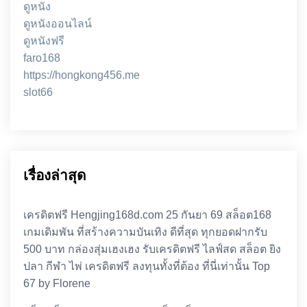
ดูหนัง
ดูหนังออนไลน์
ดูหนังฟรี
faro168
https://hongkong456.me
slot66
เรื่องล่าสุด
เครดิตฟรี Hengjing168d.com 25 กันยา 69 สล็อต168
เกมเดิมพัน ที่สร้างความบันเทิง ดีที่สุด ทุกยอดฝากรับ
500 บาท กล่องสุ่มเฮงเฮง รับเครดิตฟรี ไลฟ์สด สล็อต ยิง
ปลา กีฬา ไพ่ เครดิตฟรี ลงทุนทั้งที่ต้อง ที่นี่เท่านั้น Top
67 by Florene