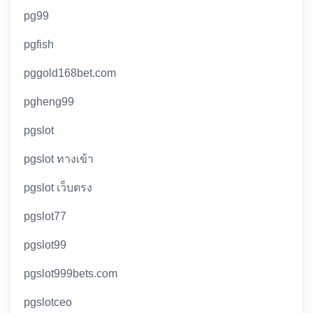
pg99
pgfish
pggold168bet.com
pgheng99
pgslot
pgslot ทางเข้า
pgslot เว็บตรง
pgslot77
pgslot99
pgslot999bets.com
pgslotceo