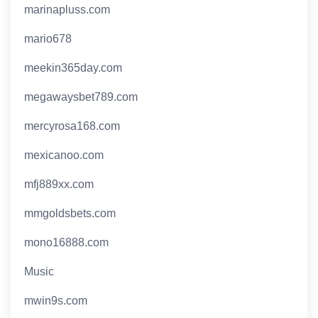
marinapluss.com
mario678
meekin365day.com
megawaysbet789.com
mercyrosa168.com
mexicanoo.com
mfj889xx.com
mmgoldsbets.com
mono16888.com
Music
mwin9s.com