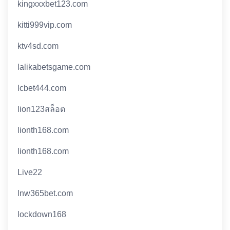
kingxxxbet123.com
kitti999vip.com
ktv4sd.com
lalikabetsgame.com
lcbet444.com
lion123สล็อต
lionth168.com
lionth168.com
Live22
lnw365bet.com
lockdown168