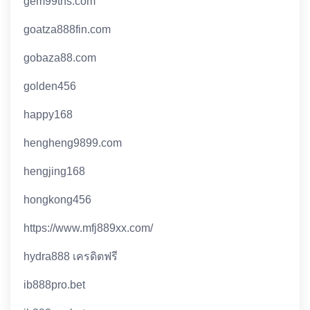
gem99ths.com
goatza888fin.com
gobaza88.com
golden456
happy168
hengheng9899.com
hengjing168
hongkong456
https://www.mfj889xx.com/
hydra888 เครดิตฟรี
ib888pro.bet