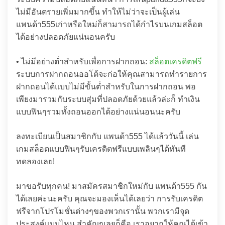
ไม่มีอันตรายเพิ่มมากขึ้น ทำให้ไม่ว่าจะเป็นผู้เล่น
แพนด้า555เก่าหรือใหม่ก็สามารถได้กำไรบนเกมสล็อต
ได้อย่างปลอดภัยแน่นอนครับ
• ไม่มีอย่างต่ำสำหรับเพื่อการฝากถอน:
สล็อตเครดิตฟรี
ระบบการฝากถอนออโต้จะก่อให้คุณสามารถทำรายการ
ฝากถอนได้แบบไม่มีขั้นต่ำสำหรับในการฝากถอน พอ
เพียงมารวมกับระบบสุ่มที่ปลอดภัยด้วยแล้วล่ะก็ ทำเงิน
แบบฟินๆรวมทั้งถอนออกได้อย่างแน่นอนนะครับ
ลงทะเบียนเป็นสมาชิกกับ แพนด้า555 ได้แล้ววันนี้ เล่น
เกมสล็อตแบบฟินๆรับเครดิตฟรีแบบเพลินๆได้ทันที
ทดลองเลย!
มาขอรับทุกคน! มาสมัครสมาชิกใหม่กับ แพนด้า555 กัน
ได้เลยค่ะนะครับ คุณจะมองเห็นได้เลยว่า การรับเครดิต
ฟรีจากโปรโมชั่นต่างๆของพวกเรานั้น พวกเรามีจุด
ประสงค์แบบไหน สำคัญๆเลยก็คือ เราอยากให้คุณได้เข้า