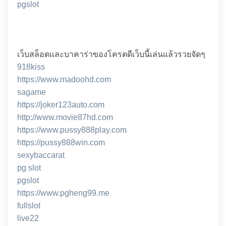
pgslot
เว็บสล็อตและบาคาร่าของโครตดีเว็บนี้เล่นแล้วรวยจัดๆ
918kiss
https://www.madoohd.com
sagame
https://joker123auto.com
http://www.movie87hd.com
https://www.pussy888play.com
https://pussy888win.com
sexybaccarat
pg slot
pgslot
https://www.pgheng99.me
fullslot
live22