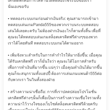
เครดิตฟรีคือการให้ท่านได้ทดลองใช้ระบบของเรา
นั่นเองขอรับ
• ทดลองระบบเกมก่อนฝากเงินจริง: คุณสามารถเข้ามา
ทดสอบเล่นเกมPanda555ของพวกเราบนระบบทดสอบ
เล่นได้เลยคะครับ ไม่ต้องฝากเงินอะไรก็ตามทั้งสิ้น เพื่อที่
คุณจะได้ทดสอบเล่นเกมสล็อตเครดิตฟรีต่างๆของพวก
เราได้โดยทันที ทดสอบระบบเกมได้ตามอยาก
• เพิ่มจังหวะสำหรับในการทำกำไรให้มากยิ่งขึ้น: เมื่อคุณ
ได้รับเครดิตฟรี เราก็มั่นใจว่า คุณจะได้โอกาสสำหรับ
เพื่อการทำเงินที่มากขึ้น แน่ๆว่า เมื่อคุณทำเงินได้มากขึ้น
คุณก็จะสนุกรวมทั้งแฮปปี้ ต้องการเล่นเกมแพนด้า555ต่อ
กับพวกเรา วินวินทั้งสองฝ่าย
• สร้างความน่าเชื่อถือ: การที่เราปลดปล่อยโปรโมชั่น
เครดิตฟรีต่างๆนั้นก็เพื่อเป็นการสร้างความเชื่อใจรวมทั้ง
ความน่าไว้วางใจของเว็บไซต์สล็อตเครดิตฟรีด้วยครับ