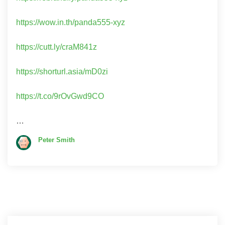
https://wow.in.th/panda555-xyz
https://cutt.ly/craM841z
https://shorturl.asia/mD0zi
https://t.co/9rOvGwd9CO
…
Peter Smith