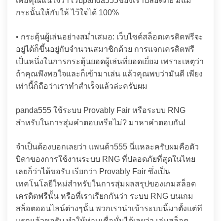
เพื่อคุณแน่ใจว่า เว็บpanda555ของเราปลอดภัย มีแม้
กระนั้นให้กับให้ ไว้ใจได้ 100%
• กระตุ้นผู้เล่นอย่างสม่ำเสมอ: เว็บไซต์สล็อตเครดิตฟรีจะ
อยู่ได้ก็ขึ้นอยู่กับจำนวนสมาชิกด้วย การแจกเครดิตฟรี
เป็นหนึ่งในการกระตุ้นยอดผู้เล่นที่ยอดเยี่ยม เพราะเหตุว่า
ถ้าคุณพึงพอใจและก็เข้ามาเล่น แล้วคุณพบว่ามันดี เพียง
เท่านี้ก็ถือว่าเราทำสำเร็จแล้วล่ะครับผม
panda555 ใช้ระบบ Provably Fair หรือระบบ RNG
สำหรับในการสุ่มคำตอบหรือไม่? มาหาคำตอบกัน!
จำเป็นต้องบอกเลยว่า แพนด้า555 นี่แหละครับผมคือตัว
บิดาของการใช้งานระบบ RNG ที่ปลอดภัยที่สุดในไทย
เลยก็ว่าได้ขอรับ เรียกว่า Provably Fair ซึ่งเป็น
เทคโนโลยีใหม่สำหรับในการสุ่มผลสรุปของเกมสล็อต
เครดิตฟรีนั้น หรือที่เราเรียกกันว่า ระบบ RNG บนเกม
สล็อตออนไลน์ต่างๆนั้น พวกเรานำเข้าระบบนี้มาตั้งแต่ที
แรกแล้วขอรับ ทำให้ท่านเชื่อมั่นได้เลยว่า เล่นสล็อต