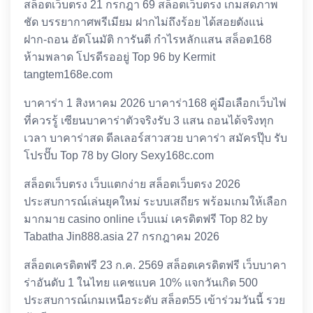
สล็อตเว็บตรง 21 กรกฎา 69 สล็อตเว็บตรง เกมสดภาพ
ชัด บรรยากาศพรีเมียม ฝากไม่ถึงร้อย ได้สอยตังแน่
ฝาก-ถอน อัตโนมัติ การันตี กำไรหลักแสน สล็อต168
ห้ามพลาด โปรดีรออยู่ Top 96 by Kermit
tangtem168e.com
บาคาร่า 1 สิงหาคม 2026 บาคาร่า168 คู่มือเลือกเว็บไพ่
ที่ควรรู้ เซียนบาคาร่าตัวจริงรับ 3 แสน ถอนได้จริงทุก
เวลา บาคาร่าสด ดีลเลอร์สาวสวย บาคาร่า สมัครปุ๊บ รับ
โปรปั๊บ Top 78 by Glory Sexy168c.com
สล็อตเว็บตรง เว็บแตกง่าย สล็อตเว็บตรง 2026
ประสบการณ์เล่นยุคใหม่ ระบบเสถียร พร้อมเกมให้เลือก
มากมาย casino online เว็บแม่ เครดิตฟรี Top 82 by
Tabatha Jin888.asia 27 กรกฎาคม 2026
สล็อตเครดิตฟรี 23 ก.ค. 2569 สล็อตเครดิตฟรี เว็บบาคา
ร่าอันดับ 1 ในไทย แคชแบค 10% แจกวันเกิด 500
ประสบการณ์เกมเหนือระดับ สล็อต55 เข้าร่วมวันนี้ รวย