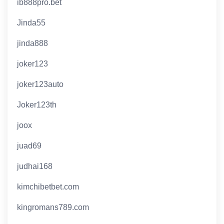
ib888pro.bet
Jinda55
jinda888
joker123
joker123auto
Joker123th
joox
juad69
judhai168
kimchibetbet.com
kingromans789.com