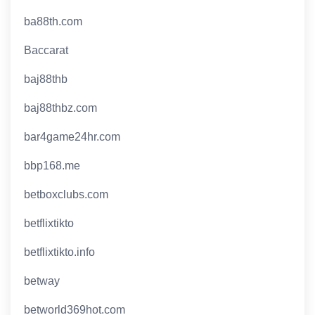
ba88th.com
Baccarat
baj88thb
baj88thbz.com
bar4game24hr.com
bbp168.me
betboxclubs.com
betflixtikto
betflixtikto.info
betway
betworld369hot.com