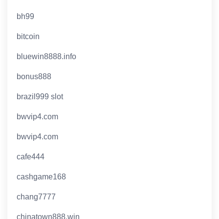
bh99
bitcoin
bluewin8888.info
bonus888
brazil999 slot
bwvip4.com
bwvip4.com
cafe444
cashgame168
chang7777
chinatown888.win