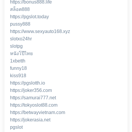
https://bonus888.life
สล็อต888
https://pgslot.today
pussy888
https://www.sexyauto168.xyz
slotxo24hr
slotpg
หนังโป๊ไทย
1xbetth
funny18
kiss918
https://pgslotth.io
https://joker356.com
https://samurai777.net
https://tokyoslot88.com
https://betwayvietnam.com
https://jokerasia.net
pgslot