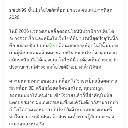
sretthi99 ชั้น 1 เว็บไซต์สล็อต มาแรง คนเล่นมากที่สุด
2026
ในปี 2026 แวดวงเกมสล็อตออนไลน์นับว่ามีการเติบโต
อย่างรวดเร็ว และหนึ่งในเว็บไซต์ที่มาแรงที่สุดปัจจุบันนี้ก็
คือ สล็อต ชั้น 1 เว็บ
สล็อต
ที่คนเล่นเยอะที่สุดในปีนี้ ผมเอง
เป็นผู้ที่ชอบเล่นสล็อตมาหลายปี ผ่านเว็บไซต์จำนวนมาก
แม้กระนั้นเมื่อได้ลองเล่นเว็บไซต์นี้ จะต้องเห็นด้วยเลยว่า
ประสบการณ์ต่างจากเว็บไซต์อื่นอย่างเห็นได้ชัด
ความหลากหลายของเกมสล็อต ไม่ว่าจะเป็นสล็อตคลาส
สิก สล็อต 3D หรือสล็อตแจ็คพอตใหญ่ ทุกเกมถูก
ออกแบบมาให้เล่นง่าย เข้าใจง่าย แล้วก็ที่สำคัญโบนัส
แตกบ่อยมาก ผมเองเคยเล่นเพียงแค่วันเดียวก็สามารถทำ
กำไรได้ตามจุดหมาย เว็บไซต์ยังมีระบบทดลองเล่นฟรี
ทำให้สามารถฝึกฝนเคล็ดลับรวมทั้งเรียนรู้ลักษณะของ
เกมก่อนลงทุนจริง