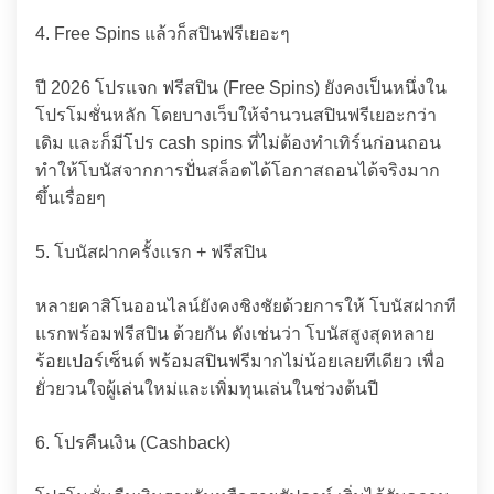
4. Free Spins แล้วก็สปินฟรีเยอะๆ
ปี 2026 โปรแจก ฟรีสปิน (Free Spins) ยังคงเป็นหนึ่งใน
โปรโมชั่นหลัก โดยบางเว็บให้จำนวนสปินฟรีเยอะกว่า
เดิม และก็มีโปร cash spins ที่ไม่ต้องทำเทิร์นก่อนถอน
ทำให้โบนัสจากการปั่นสล็อตได้โอกาสถอนได้จริงมาก
ขึ้นเรื่อยๆ
5. โบนัสฝากครั้งแรก + ฟรีสปิน
หลายคาสิโนออนไลน์ยังคงชิงชัยด้วยการให้ โบนัสฝากที
แรกพร้อมฟรีสปิน ด้วยกัน ดังเช่นว่า โบนัสสูงสุดหลาย
ร้อยเปอร์เซ็นต์ พร้อมสปินฟรีมากไม่น้อยเลยทีเดียว เพื่อ
ยั่วยวนใจผู้เล่นใหม่และเพิ่มทุนเล่นในช่วงต้นปี
6. โปรคืนเงิน (Cashback)