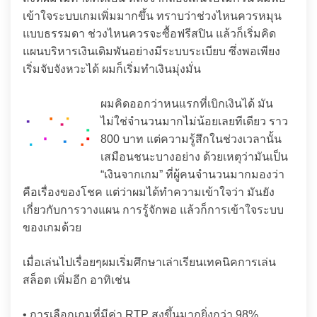
เข้าใจระบบเกมเพิ่มมากขึ้น ทราบว่าช่วงไหนควรหมุน
แบบธรรมดา ช่วงไหนควรจะซื้อฟรีสปิน แล้วก็เริ่มคิด
แผนบริหารเงินเดิมพันอย่างมีระบบระเบียบ ซึ่งพอเพียง
เริ่มจับจังหวะได้ ผมก็เริ่มทำเงินมุ่งมั่น
ผมคิดออกว่าหนแรกที่เบิกเงินได้ มัน
ไม่ใช่จำนวนมากไม่น้อยเลยทีเดียว ราว
800 บาท แต่ความรู้สึกในช่วงเวลานั้น
เสมือนชนะบางอย่าง ด้วยเหตุว่ามันเป็น
“เงินจากเกม” ที่ผู้คนจำนวนมากมองว่า
คือเรื่องของโชค แต่ว่าผมได้ทำความเข้าใจว่า มันยัง
เกี่ยวกับการวางแผน การรู้จักพอ แล้วก็การเข้าใจระบบ
ของเกมด้วย
เมื่อเล่นไปเรื่อยๆผมเริ่มศึกษาเล่าเรียนเทคนิคการเล่น
สล็อต เพิ่มอีก อาทิเช่น
• การเลือกเกมที่มีค่า RTP สูงขึ้นมากยิ่งกว่า 98%