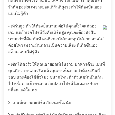
ก่อนรับโปรควรคำนวณ ให้ชัวร์ โดยเฉพาะถ้าคุณมีงบ
จำกัด pgslot เพราะยอดเทิร์นที่สูงจะทำให้ต้องปั่นเยอะ
แบบไม่รู้ตัว
• เทิร์นสูง ทำให้ต้องปั่นนาน: ต่อให้คุณตั้งใจแค่ลอง
เกม แต่ถ้าเจอโปรที่บังคับเทิร์นสูง คุณจะต้องนั่งปั่น
นานกว่าที่คิด ทันที คนที่เวลาไม่เยอะทุนไม่มาก อาจไม่
ค่อยไหว เพราะมันกลายเป็นความเสี่ยง ที่เกิดขึ้นเอง
สล็อต แบบไม่รู้ตัว
• เช็กให้ชัวร์: ให้คุณเอายอดเทิร์นรวม มาหารด้วย เบทที่
คุณคิดว่าจะเล่นจริง แล้วคุณจะเห็นภาพว่าต้องสปินกี่
รอบ และต้องใช้ชั่วโมง ขนาดไหน ถ้าตัวเลขมันฝืนเกิน
ไป หรือทำแล้วทรมาน ก็แปลว่าโปรนี้ไม่เหมาะกับเรา
สล็อต แค่นั้นเลย
2. เกมที่เข้ายอดเทิร์น กับเกมที่ไม่นับ