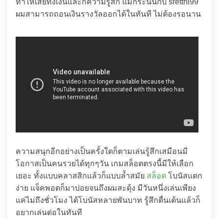
ทำให้เสียทั้งเงินและก็ความรู้สึก แม้กระนั้นกับ sretthi99
ผมสามารถถอนเงินรางวัลออกได้ในทันที ไม่ต้องรอนาน
ความสนุกอีกอย่างเป็นครั้งใดก็ตามเล่นรู้สึกเสมือนมี
โอกาสเป็นคนรวยได้ทุกๆวัน เกมสล็อตตรงนี้มีให้เลือก
เยอะ ทั้งแบบคลาสสิกแล้วก็แบบล้ำสมัย
สล็อต
โบนัสแตก
ง่าย แจ็คพอตก็มาบ่อยจนถึงผมสะดุ้ง มีวันหนึ่งเล่นเพียง
แค่ไม่ถึงชั่วโมง ได้โบนัสหลายพันบาท รู้สึกตื่นเต้นแล้วก็
อยากเล่นต่อในทันที