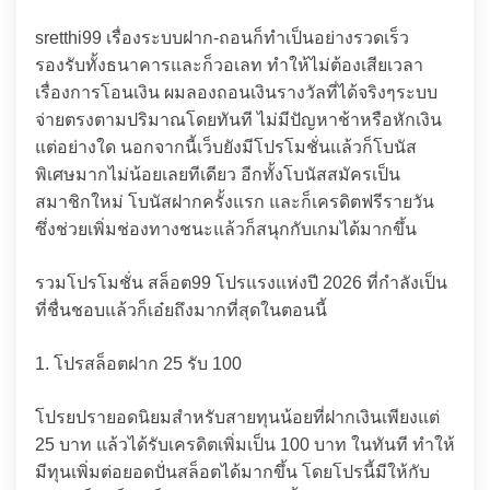
sretthi99 เรื่องระบบฝาก-ถอนก็ทำเป็นอย่างรวดเร็ว
รองรับทั้งธนาคารและก็วอเลท ทำให้ไม่ต้องเสียเวลา
เรื่องการโอนเงิน ผมลองถอนเงินรางวัลที่ได้จริงๆระบบ
จ่ายตรงตามปริมาณโดยทันที ไม่มีปัญหาช้าหรือหักเงิน
แต่อย่างใด นอกจากนี้เว็บยังมีโปรโมชั่นแล้วก็โบนัส
พิเศษมากไม่น้อยเลยทีเดียว อีกทั้งโบนัสสมัครเป็น
สมาชิกใหม่ โบนัสฝากครั้งแรก และก็เครดิตฟรีรายวัน
ซึ่งช่วยเพิ่มช่องทางชนะแล้วก็สนุกกับเกมได้มากขึ้น
รวมโปรโมชั่น สล็อต99 โปรแรงแห่งปี 2026 ที่กำลังเป็น
ที่ชื่นชอบแล้วก็เอ๋ยถึงมากที่สุดในตอนนี้
1. โปรสล็อตฝาก 25 รับ 100
โปรยปรายอดนิยมสำหรับสายทุนน้อยที่ฝากเงินเพียงแต่
25 บาท แล้วได้รับเครดิตเพิ่มเป็น 100 บาท ในทันที ทำให้
มีทุนเพิ่มต่อยอดปั่นสล็อตได้มากขึ้น โดยโปรนี้มีให้กับ