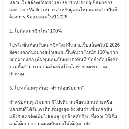
หลายเว็บสล็อตเว็บตรงและรองรับทั้งยังบัญชีธนาคาร
และ True Wallet เหมาะสำหรับผู้เล่นใหม่และก็สายปั่นที่
ต้องการเริ่มแบบคุ้มในปี 2026
2. โบนัสสมาชิกใหม่ 100%
โปรโมชั่นต้อนรับสมาชิกใหม่ที่หลายเว็บสล็อตในปี 2026
ยังคงแจกกันอย่างสม่ำเสมอ เป็นต้นว่า โบนัส 100% จาก
ยอดฝากแรก เพิ่มทุนเล่นเป็นเท่าตัวทันที ข้อจำกัดแจ้งชัด
รวมทั้งสามารถถอนเงินจริงได้เมื่อทำยอดครบตาม
กำหนด
3. โปรสล็อตทุนน้อย “ฝากน้อยรับมาก”
สำหรับคนทุนไม่มาก มีโปรที่ฝากเพียงหลักหน่วยหรือ
หลักสิบก็ได้รับเครดิตเพิ่มสูงสุด ดังเช่นว่า เพิ่มหลักสิบ
แล้วรับเครดิตเพิ่มไปเล่นสูงสุดถึงหลักร้อย ซึ่งช่วยให้เริ่ม
เล่นได้แบบอดออมแต่บันเทิงใจได้สุดกำลัง