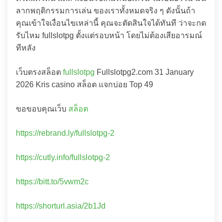
ลากพฤติกรรมการเล่น ของเราทั้งหมดจริง ๆ ดังนั้นถ้า
คุณเข้าใจเงื่อนไขเหล่านี้ คุณจะตัดสินใจได้ทันที ว่าจะกด
รับไหม fullslotpg ตั้งแต่รอบหน้า โดยไม่ต้องเสียอารมณ์
ทีหลัง
เว็บตรงสล็อต
fullslotpg
Fullslotpg2.com 31 January
2026 Kris casino สล็อต แจกบ่อย Top 49
ขอขอบคุณเว็บ
สล็อต
https://rebrand.ly/fullslotpg-2
https://cutly.info/fullslotpg-2
https://bitt.to/5vwm2c
https://shorturl.asia/2b1Jd