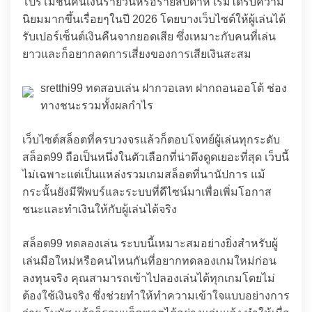
โปรโมชั่นคืนเงินรายวันหรือรายสัปดาห์ เริ่มได้รับความ
นิยมมากขึ้นเรื่อยๆในปี 2026 โดยบางเว็บไซต์ให้ผู้เล่นได้
รับเปอร์เซ็นต์เงินคืนจากยอดเสีย ซึ่งเหมาะกับคนที่เล่น
ยาวและก็อยากลดการเสี่ยงของการเสียเงินสะสม
sretthi99 ทดสอบเล่น ฝากวอเลท ฝากถอนออโต้ ช่อง
ทางชนะรวมทั้งผลกำไร
เว็บไซต์สล็อตที่ครบวงจรแล้วก็ตอบโจทย์ผู้เล่นทุกระดับ
สล็อต99 ถือเป็นหนึ่งในตัวเลือกที่น่าดึงดูดเยอะที่สุด เว็บนี้
ไม่เฉพาะแต่เป็นแหล่งรวมเกมสล็อตที่นานัปการ แม้
กระนั้นยังมีฟีพบร์และระบบที่ดีไซน์มาเพื่อเพิ่มโอกาส
ชนะและทำเงินให้กับผู้เล่นได้จริง
สล็อต99 ทดลองเล่น ระบบนี้เหมาะสมอย่างยิ่งสำหรับผู้
เล่นมือใหม่หรือคนไหนกันที่อยากทดลองเกมใหม่ก่อน
ลงทุนจริง คุณสามารถเข้าไปลองเล่นได้ทุกเกมโดยไม่
ต้องใช้เงินจริง ซึ่งช่วยทำให้ทำความเข้าใจแบบอย่างการ