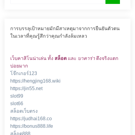
การบรรลุเป้าหมายมักมีสาเหตุมาจากการยืนยันตัวตน
ในเวลาที่คุณรู้สึกว่าคุณกำลังล้มเหลว
เว็บคาสิโนน่าเล่น ทั้ง
สล็อต
และ
บาคาร่า
ตึงจริงแตก
บ่อยมาก
โจ๊กเกอร์123
https://hengjing168.wiki
https://jin55.net
slot99
slot66
สล็อตเว็บตรง
https://judhai168.co
https://bonus888.life
สล็อต888