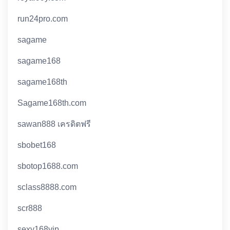
run24pro.com
sagame
sagame168
sagame168th
Sagame168th.com
sawan888 เครดิตฟรี
sbobet168
sbotop1688.com
sclass8888.com
scr888
sexy168vip