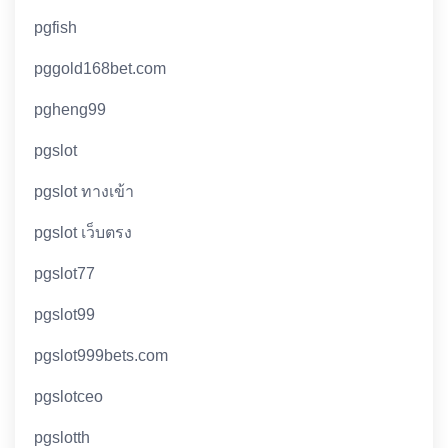
pgfish
pggold168bet.com
pgheng99
pgslot
pgslot ทางเข้า
pgslot เว็บตรง
pgslot77
pgslot99
pgslot999bets.com
pgslotceo
pgslotth