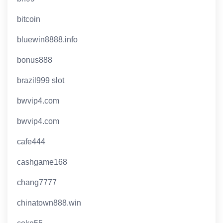
bitcoin
bluewin8888.info
bonus888
brazil999 slot
bwvip4.com
bwvip4.com
cafe444
cashgame168
chang7777
chinatown888.win