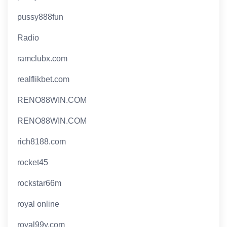
pussy888fun
Radio
ramclubx.com
realflikbet.com
RENO88WIN.COM
RENO88WIN.COM
rich8188.com
rocket45
rockstar66m
royal online
royal99y.com