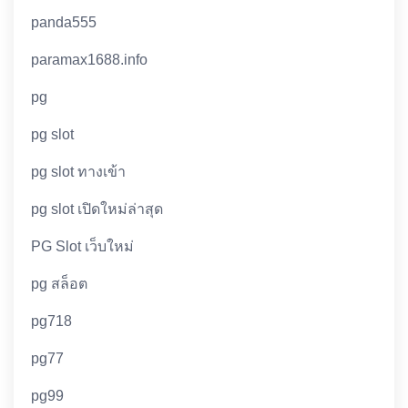
panda555
paramax1688.info
pg
pg slot
pg slot ทางเข้า
pg slot เปิดใหม่ล่าสุด
PG Slot เว็บใหม่
pg สล็อต
pg718
pg77
pg99