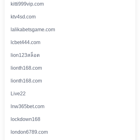
kitti999vip.com
ktv4sd.com
lalikabetsgame.com
lcbet444.com
lion123สล็อต
lionth168.com
lionth168.com
Live22
lnw365bet.com
lockdown168
london6789.com