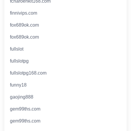
fcharoenkit168.com
finnivips.com
fox689ok.com
fox689ok.com
fullslot
fullslotpg
fullslotpg168.com
funny18
gaojing888
gem99ths.com
gem99ths.com