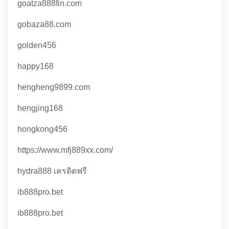
goatza888fin.com
gobaza88.com
golden456
happy168
hengheng9899.com
hengjing168
hongkong456
https://www.mfj889xx.com/
hydra888 เครดิตฟรี
ib888pro.bet
ib888pro.bet