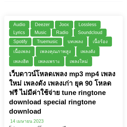
Audio
Deezer
Joox
Lossless
Lyrics
Music
Radio
Soundcloud
Spotify
Truemusic
บทเพลง
เนื้อร้อง
เนื้อเพลง
เพลงคุณภาพสูง
เพลงดัง
เพลงฮิต
เพลงเพราะ
เพลงใหม่
เว็บดาวน์โหลดเพลง mp3 mp4 เพลง
ใหม่ เพลงดัง เพลงเก่า ยุค 90 โหลด
ฟรี ไม่มีค่าใช้จ่าย tune ringtone
download special ringtone
download
14 เมษายน 2023