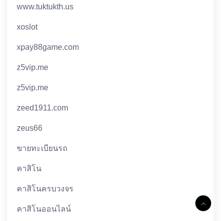
www.tuktukth.us
xoslot
xpay88game.com
z5vip.me
z5vip.me
zeed1911.com
zeus66
ขายทะเบียนรถ
คาสิโน
คาสิโนครบวงจร
คาสิโนออนไลน์