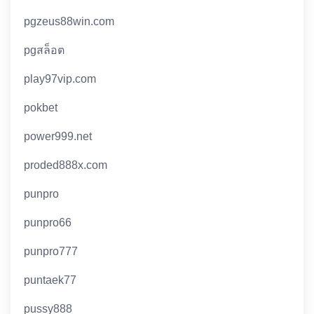
pgzeus88win.com
pgสล็อต
play97vip.com
pokbet
power999.net
proded888x.com
punpro
punpro66
punpro777
puntaek77
pussy888