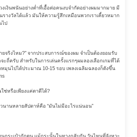
ือวงเงินพนันอย่างต่ำที่เอื้อต่อคนงบจำกัดอย่างผมมากมาย มี
ุ้นรางวัลได้แล้ว มันให้ความรู้สึกเหมือนพวกเราเคี้ยวหมาก
ินไป
ง่ายจริงไหม?” จากประสบการณ์ของผม จำเป็นต้องยอมรับ
จะถี่ครับ สำหรับในการเล่นครั้งแรกๆผมลองเลือกเกมที่ได้
ังกดหมุนไปได้ประมาณ 10-15 รอบ เพลงเฉลิมฉลองก็ดังขึ้น
ins
ช่หรือเพียงแค่ตาดีได้?
ยาวนานหลายสัปดาห์คือ “มันไม่มีอะไรแน่นอน”
นกระเป๋ากักตุน แม้กระนั้นในทางกลับกัน วันไหนที่จังหวะ