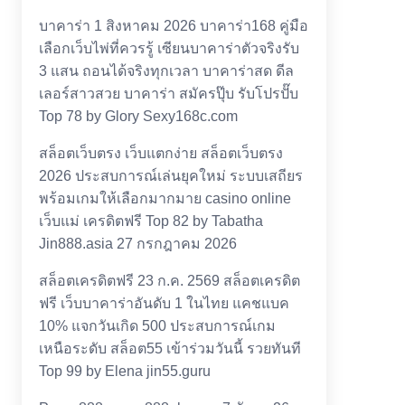
บาคาร่า 1 สิงหาคม 2026 บาคาร่า168 คู่มือ
เลือกเว็บไพ่ที่ควรรู้ เซียนบาคาร่าตัวจริงรับ
3 แสน ถอนได้จริงทุกเวลา บาคาร่าสด ดีล
เลอร์สาวสวย บาคาร่า สมัครปุ๊บ รับโปรปั๊บ
Top 78 by Glory Sexy168c.com
สล็อตเว็บตรง เว็บแตกง่าย สล็อตเว็บตรง
2026 ประสบการณ์เล่นยุคใหม่ ระบบเสถียร
พร้อมเกมให้เลือกมากมาย casino online
เว็บแม่ เครดิตฟรี Top 82 by Tabatha
Jin888.asia 27 กรกฎาคม 2026
สล็อตเครดิตฟรี 23 ก.ค. 2569 สล็อตเครดิต
ฟรี เว็บบาคาร่าอันดับ 1 ในไทย แคชแบค
10% แจกวันเกิด 500 ประสบการณ์เกม
เหนือระดับ สล็อต55 เข้าร่วมวันนี้ รวยทันที
Top 99 by Elena jin55.guru