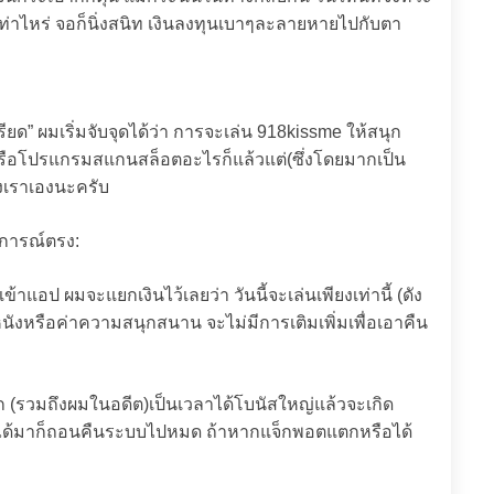
ันเท่าไหร่ จอก็นิ่งสนิท เงินลงทุนเบาๆละลายหายไปกับตา
รียด” ผมเริ่มจับจุดได้ว่า การจะเล่น 918kissme ให้สนุก
งหรือโปรแกรมสแกนสล็อตอะไรก็แล้วแต่(ซึ่งโดยมากเป็น
องเราเองนะครับ
บการณ์ตรง:
้าแอป ผมจะแยกเงินไว้เลยว่า วันนี้จะเล่นเพียงเท่านี้ (ดัง
วหนังหรือค่าความสนุกสนาน จะไม่มีการเติมเพิ่มเพื่อเอาคืน
ก (รวมถึงผมในอดีต)เป็นเวลาได้โบนัสใหญ่แล้วจะเกิด
ที่ได้มาก็ถอนคืนระบบไปหมด ถ้าหากแจ็กพอตแตกหรือได้