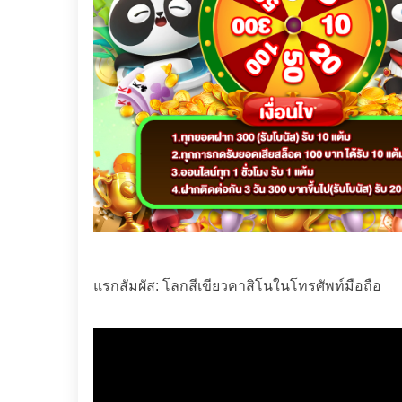
แรกสัมผัส: โลกสีเขียวคาสิโนในโทรศัพท์มือถือ