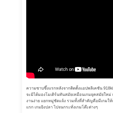
ความซาบซึ้งแรกหลังจากติดตั้งแอปพลิเคชัน 918ki
จะมิได้มองโมเดิร์นทันสมัยเหมือนเกมยุคสมัยใหม่ 
งานง่าย แยกหมู่ชัดแจ้ง รวมทั้งที่สำคัญคือมีเกมให
แรก เกมยิงปลา ไปจนกระทั่งเกมโต๊ะต่างๆ