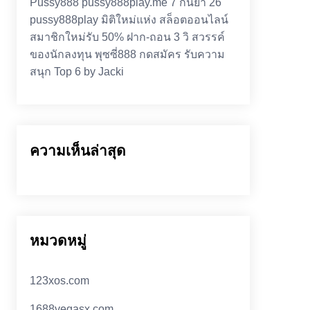
Pussy888 pussy888play.me 7 กันยา 26
pussy888play มิติใหม่แห่ง สล็อตออนไลน์
สมาชิกใหม่รับ 50% ฝาก-ถอน 3 วิ สวรรค์
ของนักลงทุน พุซซี่888 กดสมัคร รับความ
สนุก Top 6 by Jacki
ความเห็นล่าสุด
หมวดหมู่
123xos.com
1688vegasx.com