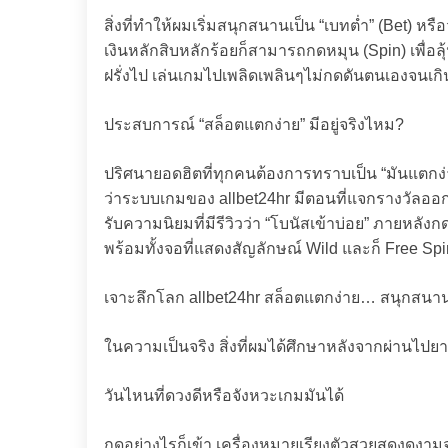
สิ่งที่ทำให้ผมเริ่มสนุกสนานเป็น “เบทต่ำ” (Bet) หร
เงินหลักสิบหลักร้อยก็สามารถกดหมุน (Spin) เพื่อล
ฝรั่งไป เล่นเกมไปเพลิดเพลินๆไม่กดดันตนเองจนเก
ประสบการณ์ “สล็อตแตกง่าย” มีอยู่จริงไหม?
ปริศนายอดฮิตที่ทุกคนต้องการทราบเป็น “มันแตก
ว่าระบบเกมของ allbet24hr มีตอนที่แจกรางวัลออก
รับความนิยมที่มีรีวิวว่า “โบนัสเข้าบ่อย” ภายหล
พร้อมทั้งจอที่แสดงสัญลักษณ์ Wild และก็ Free Sp
เจาะลึกโลก allbet24hr สล็อตแตกง่าย… สนุกสนานใ
ในความเป็นจริง สิ่งที่ผมได้ศึกษาหลังจากผ่านไป
วันไหนที่ดวงดีหรือจังหวะเกมมันได้
กดอย่างไรก็เข้า เครื่องหมายเรียงตัวสวยสดงดงามจ