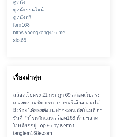
ดูหนัง
ดูหนังออนไลน์
ดูหนังฟรี
faro168
https://hongkong456.me
slot66
เรื่องล่าสุด
สล็อตเว็บตรง 21 กรกฎา 69 สล็อตเว็บตรง
เกมสดภาพชัด บรรยากาศพรีเมียม ฝากไม่
ถึงร้อย ได้สอยตังแน่ ฝาก-ถอน อัตโนมัติ กา
รันตี กำไรหลักแสน สล็อต168 ห้ามพลาด
โปรดีรออยู่ Top 96 by Kermit
tangtem168e.com