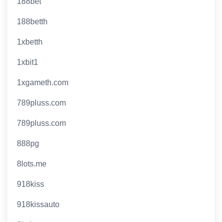
188bet
188betth
1xbetth
1xbit1
1xgameth.com
789pluss.com
789pluss.com
888pg
8lots.me
918kiss
918kissauto