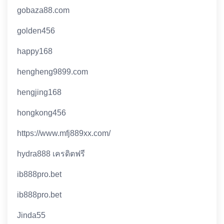
gobaza88.com
golden456
happy168
hengheng9899.com
hengjing168
hongkong456
https://www.mfj889xx.com/
hydra888 เครดิตฟรี
ib888pro.bet
ib888pro.bet
Jinda55