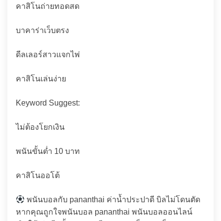
คาสิโนถ่ายทอดสด
บาคาร่าเว็บตรง
ดีลเลอร์สาวแจกไพ่
คาสิโนเล่นง่าย
Keyword Suggest:
ไม่ต้องโยกเงิน
พนันขั้นต่ำ 10 บาท
คาสิโนออโต้
พนันบอลกับ pananthai ค่าน้ำประปาดี บิลไม่โดนตัด
หากคุณถูกใจพนันบอล pananthai พนันบอลออนไลน์