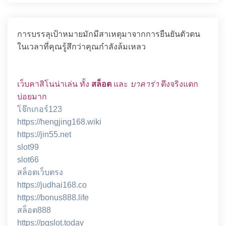
การบรรลุเป้าหมายมักมีสาเหตุมาจากการยืนยันตัวตน
ในเวลาที่คุณรู้สึกว่าคุณกำลังล้มเหลว
เว็บคาสิโนน่าเล่น ทั้ง
สล็อต
และ
บาคาร่า
ตึงจริงแตก
บ่อยมาก
โจ๊กเกอร์123
https://hengjing168.wiki
https://jin55.net
slot99
slot66
สล็อตเว็บตรง
https://judhai168.co
https://bonus888.life
สล็อต888
https://pgslot.today