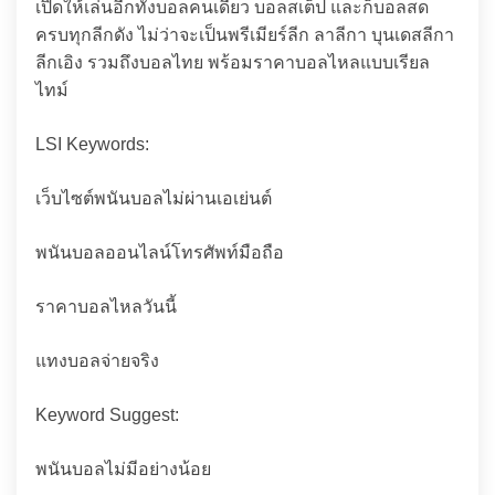
เปิดให้เล่นอีกทั้งบอลคนเดียว บอลสเต็ป และก็บอลสด
ครบทุกลีกดัง ไม่ว่าจะเป็นพรีเมียร์ลีก ลาลีกา บุนเดสลีกา
ลีกเอิง รวมถึงบอลไทย พร้อมราคาบอลไหลแบบเรียล
ไทม์
LSI Keywords:
เว็บไซต์พนันบอลไม่ผ่านเอเย่นต์
พนันบอลออนไลน์โทรศัพท์มือถือ
ราคาบอลไหลวันนี้
แทงบอลจ่ายจริง
Keyword Suggest:
พนันบอลไม่มีอย่างน้อย