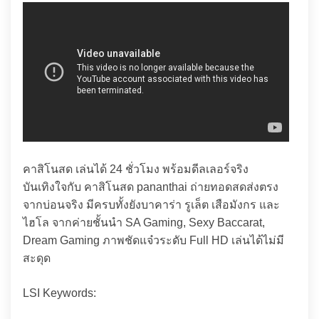
คาสิโนสด เล่นได้ 24 ชั่วโมง พร้อมดีลเลอร์จริง
บันเทิงใจกับ คาสิโนสด pananthai ถ่ายทอดสดส่งตรง
จากบ่อนจริง มีครบทั้งยังบาคาร่า รูเล็ต เสือมังกร และ
ไฮโล จากค่ายชั้นนำ SA Gaming, Sexy Baccarat,
Dream Gaming ภาพชัดแจ๋วระดับ Full HD เล่นได้ไม่มี
สะดุด
LSI Keywords: