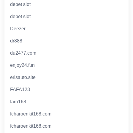
debet slot
debet slot
Deezer
dr888
du2477.com
enjoy24.fun
erisauto.site
FAFA123
faro168
fcharoenkit168.com
fcharoenkit168.com