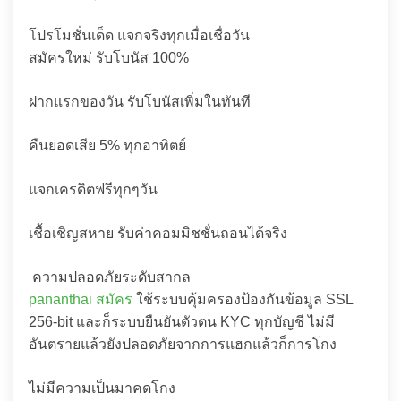
โปรโมชั่นเด็ด แจกจริงทุกเมื่อเชื่อวัน
สมัครใหม่ รับโบนัส 100%
ฝากแรกของวัน รับโบนัสเพิ่มในทันที
คืนยอดเสีย 5% ทุกอาทิตย์
แจกเครดิตฟรีทุกๆวัน
เชื้อเชิญสหาย รับค่าคอมมิชชั่นถอนได้จริง
️ ความปลอดภัยระดับสากล
pananthai สมัคร
ใช้ระบบคุ้มครองป้องกันข้อมูล SSL
256-bit และก็ระบบยืนยันตัวตน KYC ทุกบัญชี ไม่มี
อันตรายแล้วยังปลอดภัยจากการแฮกแล้วก็การโกง
ไม่มีความเป็นมาคดโกง