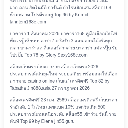
ชัด บรรยากาศพรีเมียม ฝากไม่ถึงร้อย ได้สอยตังแน่
ฝาก-ถอน อัตโนมัติ การันตี กำไรหลักแสน สล็อต168
ห้ามพลาด โปรดีรออยู่ Top 96 by Kermit
tangtem168e.com
บาคาร่า 1 สิงหาคม 2026 บาคาร่า168 คู่มือเลือกเว็บไพ่
ที่ควรรู้ เซียนบาคาร่าตัวจริงรับ 3 แสน ถอนได้จริงทุก
เวลา บาคาร่าสด ดีลเลอร์สาวสวย บาคาร่า สมัครปุ๊บ รับ
โปรปั๊บ Top 78 by Glory Sexy168c.com
สล็อตเว็บตรง เว็บแตกง่าย สล็อตเว็บตรง 2026
ประสบการณ์เล่นยุคใหม่ ระบบเสถียร พร้อมเกมให้เลือก
มากมาย casino online เว็บแม่ เครดิตฟรี Top 82 by
Tabatha Jin888.asia 27 กรกฎาคม 2026
สล็อตเครดิตฟรี 23 ก.ค. 2569 สล็อตเครดิตฟรี เว็บบาคา
ร่าอันดับ 1 ในไทย แคชแบค 10% แจกวันเกิด 500
ประสบการณ์เกมเหนือระดับ สล็อต55 เข้าร่วมวันนี้ รวย
ทันที Top 99 by Elena jin55.guru