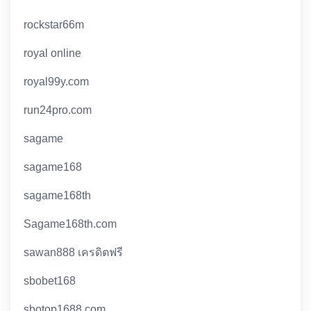
rockstar66m
royal online
royal99y.com
run24pro.com
sagame
sagame168
sagame168th
Sagame168th.com
sawan888 เครดิตฟรี
sbobet168
sbotop1688.com