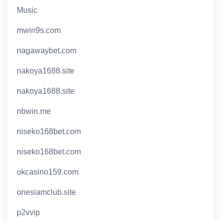
Music
mwin9s.com
nagawaybet.com
nakoya1688.site
nakoya1688.site
nbwin.me
niseko168bet.com
niseko168bet.com
okcasino159.com
onesiamclub.site
p2vvip