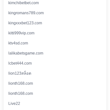
kimchibetbet.com
kingromans789.com
kingxxxbet123.com
kitti999vip.com
ktv4sd.com
lalikabetsgame.com
lcbet444.com
lion123สล็อต
lionth168.com
lionth168.com
Live22