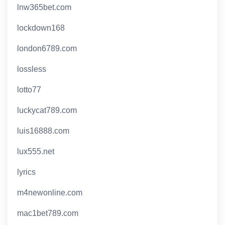
lnw365bet.com
lockdown168
london6789.com
lossless
lotto77
luckycat789.com
luis16888.com
lux555.net
lyrics
m4newonline.com
mac1bet789.com