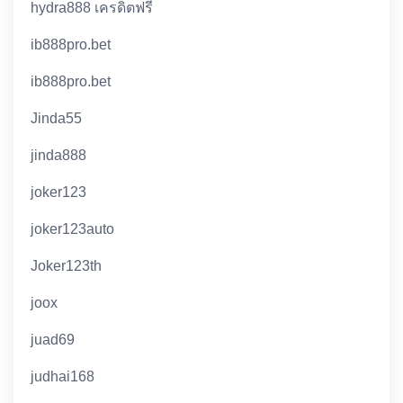
hydra888 เครดิตฟรี
ib888pro.bet
ib888pro.bet
Jinda55
jinda888
joker123
joker123auto
Joker123th
joox
juad69
judhai168