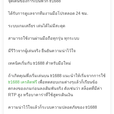
จุดเด่นของการเป็นพวก tr1688
ได้รับการดูแลจากทีมงานมือโปรตลอด 24 ชม.
ระบบเกมเสถียร เล่นได้ไม่มีสะดุด
สามารถใช้งานผ่านมือถือทุกรุ่น ทุกระบบ
มีรีวิวจากผู้เล่นจริง ยืนยันความน่าไว้ใจ
เทคนิคเริ่มกับ tr1688 สำหรับมือใหม่
ถ้าเกิดคุณพึ่งเริ่มเล่นบน tr1688 แนะนำให้เริ่มจากการใช้
tr1688 เครดิตฟรี
เพื่อทดสอบเกมต่างๆแล้วก็เรียนข้อ
ตกลงของเกมก่อนลงเดิมพันจริง ดังเช่นว่า สล็อตที่มีค่า
RTP สูง หรือบาคาร่าที่ใช้สูตรเดินเงิน
ความน่าไว้ใจแล้วก็ระบบความปลอดภัยของ tr1688