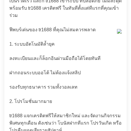
เป็นรวดเร็ว และก็ tr1688 เข้าระบบ ที่ปลอดภัย ไม่มีสะดุด
พร้อมรับ tr1688 เครดิตฟรี ในทันทีตั้งแต่ทีแรกที่คุณเข้า
ร่วม
ฟีพบร์เด่นของ tr1688 ที่คุณไม่สมควรพลาด
1. ระบบอัตโนมัติล้ำยุค
ลงทะเบียนและก็ล็อกอินผ่านมือถือได้โดยทันที
ฝากถอนระบบออโต้ ไม่ต้องแจ้งสลิป
รองรับทุกธนาคาร รวมทั้งวอลเลท
2. โปรโมชั่นมากมาย
tr1688 แจกเครดิตฟรีให้สมาชิกใหม่ และจัดงานกิจกรรม
พิเศษทุกเดือน ดังเช่นว่า โบนัสฝากทีแรก โปรวันเกิด หรือ
โปรคืนยอดเสียรายสัปดาห์