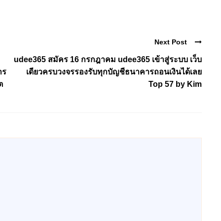
Next Post
udee365 สมัคร 16 กรกฎาคม udee365 เข้าสู่ระบบ เว็บ
าร
เดียวครบวงจรรองรับทุกบัญชีธนาคารถอนเงินได้เลย
ต
Top 57 by Kim