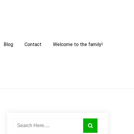
Blog
Contact
Welcome to the family!