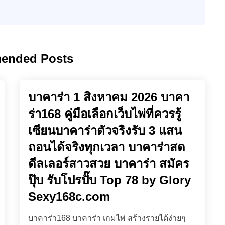
ended Posts
บาคาร่า 1 สิงหาคม 2026 บาคา
ร่า168 คู่มือเลือกเว็บไพ่ที่ควรรู้
เซียนบาคาร่าตัวจริงรับ 3 แสน
ถอนได้จริงทุกเวลา บาคาร่าสด
ดีลเลอร์สาวสวย บาคาร่า สมัคร
ปุ๊บ รับโปรปั๊บ Top 78 by Glory
Sexy168c.com
บาคาร่า168 บาคาร่า เกมไพ่ สร้างรายได้ง่ายๆ