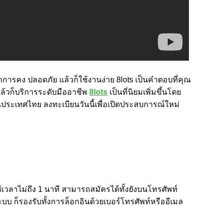
รคง ปลอดภัย แล้วก็ใช้งานง่าย 8lots เป็นคำตอบที่คุณ
ล้วก็บริการระดับมืออาชีพ
8lots
เป็นที่นิยมเพิ่มขึ้นโดย
ในประเทศไทย ลงทะเบียนวันนี้เพื่อเปิดประสบการณ์ใหม่
้เวลาไม่ถึง 1 นาที สามารถสมัครได้ทั้งยังบนโทรศัพท์
ระบบ ก็รองรับทั้งการล็อกอินด้วยเบอร์โทรศัพท์หรืออีเมล