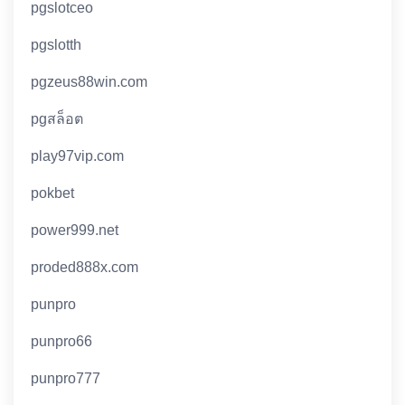
pgslotceo
pgslotth
pgzeus88win.com
pgสล็อต
play97vip.com
pokbet
power999.net
proded888x.com
punpro
punpro66
punpro777