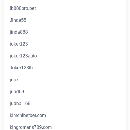
ib888pro.bet
Jinda55
jinda888
joker123
joker123auto
Joker123th
joox
juad69
judhai168
kimchibetbet.com
kingromans789.com