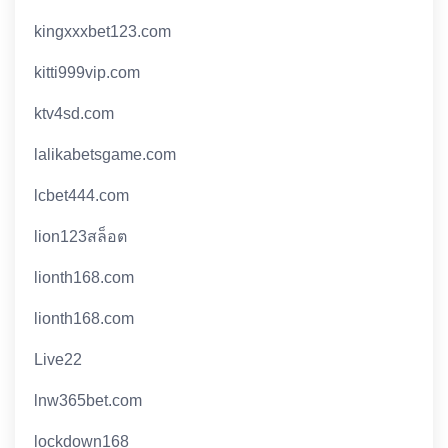
kingxxxbet123.com
kitti999vip.com
ktv4sd.com
lalikabetsgame.com
lcbet444.com
lion123สล็อต
lionth168.com
lionth168.com
Live22
lnw365bet.com
lockdown168