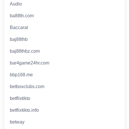
Audio
ba88th.com
Baccarat
baj88thb
baj88thbz.com
bar4game24hr.com
bbp168.me
betboxclubs.com
betflixtikto
betflixtikto.info
betway