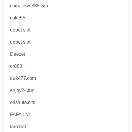
chinatown888.win
coke55
debet slot
debet slot
Deezer
dr888
du2477.com
enjoy24.fun
erisauto.site
FAFA123
faro168