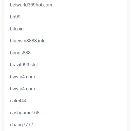
betworld369hot.com
bh99
bitcoin
bluewin8888.info
bonus888
brazil999 slot
bwvip4.com
bwvip4.com
cafe444
cashgame168
chang7777