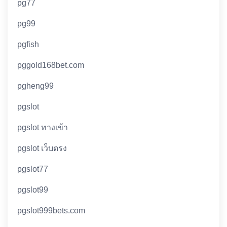
pg77
pg99
pgfish
pggold168bet.com
pgheng99
pgslot
pgslot ทางเข้า
pgslot เว็บตรง
pgslot77
pgslot99
pgslot999bets.com