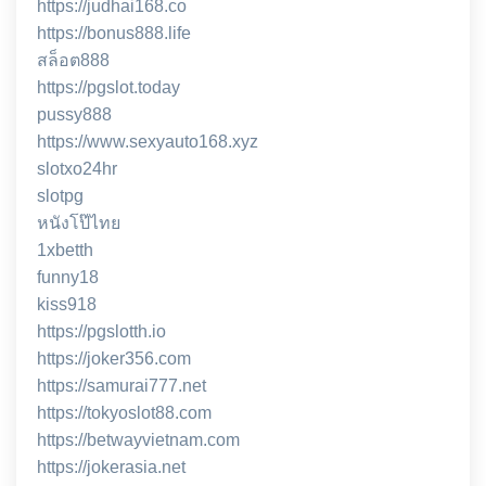
https://judhai168.co
https://bonus888.life
สล็อต888
https://pgslot.today
pussy888
https://www.sexyauto168.xyz
slotxo24hr
slotpg
หนังโป๊ไทย
1xbetth
funny18
kiss918
https://pgslotth.io
https://joker356.com
https://samurai777.net
https://tokyoslot88.com
https://betwayvietnam.com
https://jokerasia.net