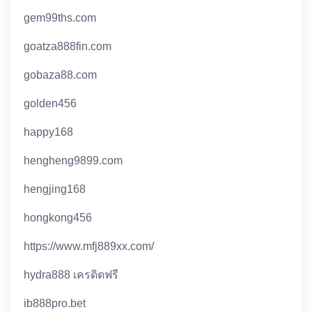
gem99ths.com
goatza888fin.com
gobaza88.com
golden456
happy168
hengheng9899.com
hengjing168
hongkong456
https://www.mfj889xx.com/
hydra888 เครดิตฟรี
ib888pro.bet