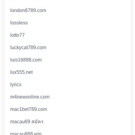
london6789.com
lossless
lotto77
luckycat789.com
luis16888.com
lux555.net
lyrics
m4newonline.com
mac1bet789.com
macau69 สมัคร
macau888.win